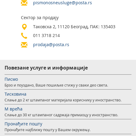
pismonosneusluge@posta.rs
Подршка наградним играма
Географски информациони систем (ГИС)
Правилно адресовање
Судске таксене марке
Сектор за продају
Таковска 2, 11120 Београд, ПАК: 135403
Поштански адресни код (ПАК)
011 3718 214
Списак забрањених артикала за увоз
prodaja@posta.rs
Пуномоћје за уручење поштанских пошиљака
Повезане услуге и информације
Писмо
Брзо и поуздано, Ваше пошиљке стижу у сваки део света.
Тисковина
Слање до 2 кг штампаног материјала кориснику у иностранство.
М врећа
Слање до 30 кг штампаног садржаја примаоцу у иностранство.
Пронађите пошту
Пронађите најближу пошту у Вашем окружењу.