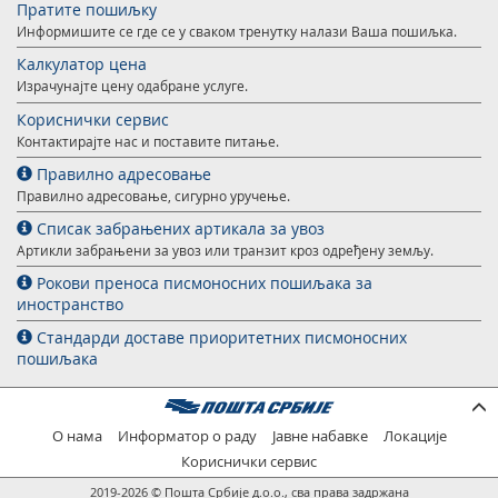
Пратите пошиљку
Информишите се где се у сваком тренутку налази Ваша пошиљка.
Калкулатор цена
Израчунајте цену одабране услуге.
Кориснички сервис
Контактирајте нас и поставите питање.
Правилно адресовање
Правилно адресовање, сигурно уручење.
Списак забрањених артикала за увоз
Артикли забрањени за увоз или транзит кроз одређену земљу.
Рокови преноса писмоносних пошиљака за
иностранство
Стандарди доставе приоритетних писмоносних
пошиљака
О нама
Информатор о раду
Јавне набавке
Локације
Кориснички сервис
2019-2026 © Пошта Србије д.о.о., сва права задржана