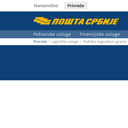
Stanovništvo
Privreda
Пошта
Србије
Poštanske usluge
Finansijske usluge
д.о.о.
Privreda
/ Logističke usluge / Podrška nagradnim igrama