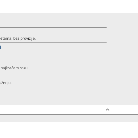
štama, bez provizije.
i
u najkraćem roku.
uženju.