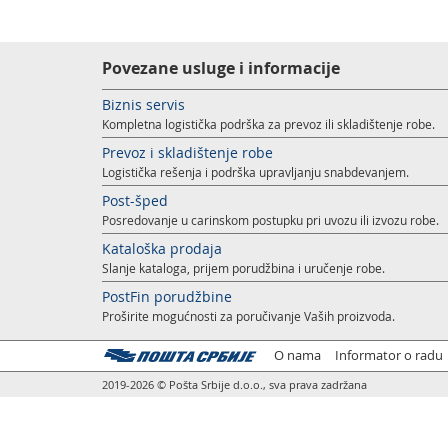
Povezane usluge i informacije
Biznis servis
Kompletna logistička podrška za prevoz ili skladištenje robe.
Prevoz i skladištenje robe
Logistička rešenja i podrška upravljanju snabdevanjem.
Post-šped
Posredovanje u carinskom postupku pri uvozu ili izvozu robe.
Kataloška prodaja
Slanje kataloga, prijem porudžbina i uručenje robe.
PostFin porudžbine
Proširite mogućnosti za poručivanje Vaših proizvoda.
O nama
Informator o radu
2019-2026 © Pošta Srbije d.o.o., sva prava zadržana