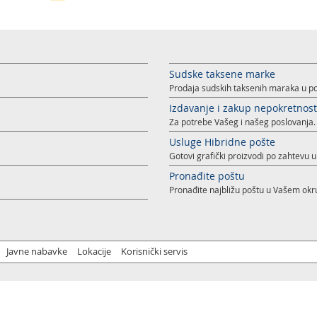
Sudske taksene marke
Prodaja sudskih taksenih maraka u po
Izdavanje i zakup nepokretnost
Za potrebe Vašeg i našeg poslovanja.
Usluge Hibridne pošte
Gotovi grafički proizvodi po zahtevu 
Pronađite poštu
Pronađite najbližu poštu u Vašem okr
Javne nabavke
Lokacije
Korisnički servis