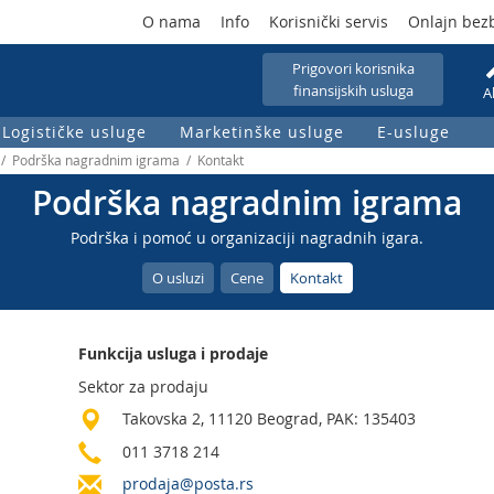
O nama
Info
Korisnički servis
Onlajn bez
Prigovori korisnika
finansijskih usluga
A
Logističke usluge
Marketinške usluge
E-usluge
 / Podrška nagradnim igrama / Kontakt
Podrška nagradnim igrama
Podrška i pomoć u organizaciji nagradnih igara.
O usluzi
Cene
Kontakt
Funkcija usluga i prodaje
Sektor za prodaju
Takovska 2, 11120 Beograd, PAK: 135403
011 3718 214
prodaja@posta.rs