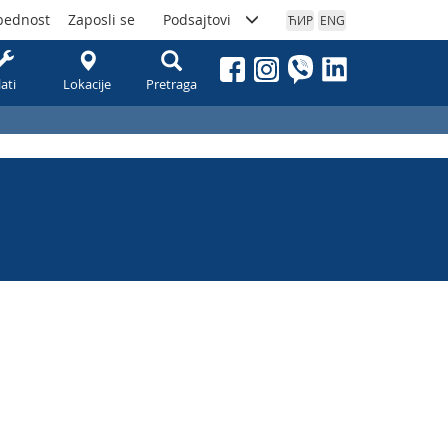
bednost
Zaposli se
Podsajtovi
ЋИР
ENG
lati
Lokacije
Pretraga