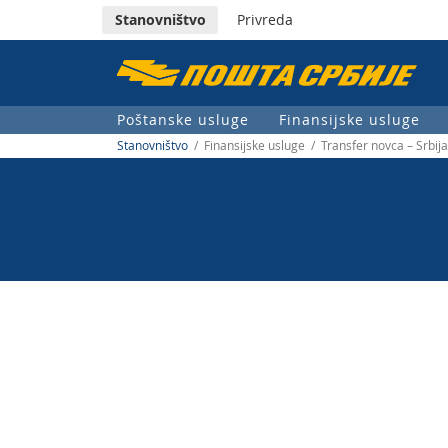
Stanovništvo
Privreda
Пошта
Србије
Poštanske usluge
Finansijske usluge
д.о.о.
Stanovništvo
/ Finansijske usluge / Transfer novca – Srbij