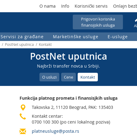
O nama
Info
Korisnički servis
Onlajn bez
Prigovori korisnika
finansijskih usluga
A
Servisi za građane
Marketinške usluge
E-usluge
a / PostNet uputnica / Kontakt
PostNet uputnica
Najbrži transfer novca u Srbiji.
O usluzi
Cene
Kontakt
Funkcija platnog prometa i finansisjkih usluga
Takovska 2, 11120 Beograd, PAK: 135403
Kontakt centar:
0700 100 300 (po ceni lokalnog poziva)
platneusluge@posta.rs