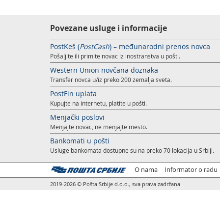
Povezane usluge i informacije
PostKeš (
PostCash
) – međunarodni prenos novca
Pošaljite ili primite novac iz inostranstva u pošti.
Western Union novčana doznaka
Transfer novca u/iz preko 200 zemalja sveta.
PostFin uplata
Kupujte na internetu, platite u pošti.
Menjački poslovi
Menjajte novac, ne menjajte mesto.
Bankomati u pošti
Usluge bankomata dostupne su na preko 70 lokacija u Srbiji.
O nama
Informator o radu
2019-2026 © Pošta Srbije d.o.o., sva prava zadržana