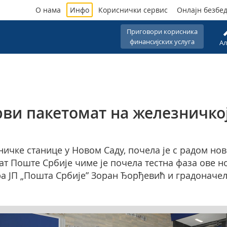
О нама
Инфо
Кориснички сервис
Онлајн безбе
Приговори корисника
финансијских услуга
Ал
ви пакетомат на железничкој
ичке станице у Новом Саду, почела је с радом но
ат Поште Србије чиме је почела тестна фаза ове н
ора ЈП „Пошта Србије” Зоран Ђорђевић и градонач