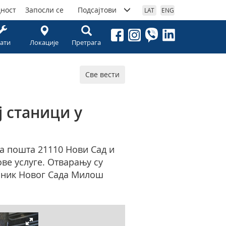
дност
Запосли се
Подсајтови
LAT
ENG
ати
Локације
Претрага
Све вести
 станици у
ва пошта 21110 Нови Сад и
ове услуге. Отварању су
елник Новог Сада Милош