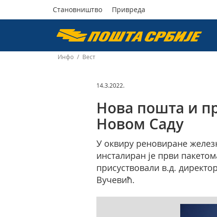
Становништво
Привреда
Пошта
Србије
Инфо
/
Вест
д.о.о.
14.3.2022.
Нова пошта и пр
Новом Саду
У оквиру реновиране железн
инсталиран је први пакетом
присуствовали в.д. директ
Вучевић.