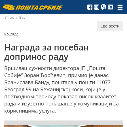
Пошта
Србије
Инфо
/
Вест
Све вести
д.о.о.
9.5.2022.
Награда за посебан
допринос раду
Вршилац дужности директора ЈП „Пошта
Србије“ Зоран Ђорђевић, примио је данас
Бранислава Банду, поштара у пошти 11077
Београд 99 на Бежанијској коси, који је у
претходном периоду показао висок квалитет
рада и изузетно понашање у комуникацији са
корисницима услуга.