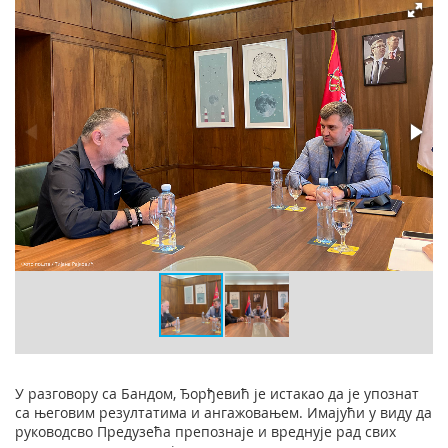
У разговору са Бандом, Ђорђевић је истакао да је упознат
са његовим резултатима и ангажовањем. Имајући у виду да
руководсво Предузећа препознаје и вреднује рад свих