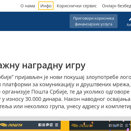
О нама
Инфо
Кориснички сервис
Онлајн безбе
Приговори корисника
финансијских услуга
Ал
ажну наградну игру
бије” пријављен је нови покушај злоупотребе лог
м платформи за комуникацију и друштвених мрежа,
о организује Пошта Србије, те да уколико одговоре
у у износу 30.000 динара. Након наводног освајања
атеља или неколико група, унесу адресу и комплети