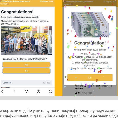
 кориснике да је у питању нови покушај преваре у виду лажне 
отварају линкове и да не уносе своје податке, као и да уколико 