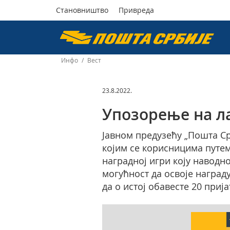
Становништво
Привреда
Пошта
Србије
Инфо
/
Вест
д.о.о.
23.8.2022.
Упозорење на л
Јавном предузећу „Пошта Ср
којим се корисницима путе
наградној игри коју наводн
могућност да освоје наград
да о истој обавесте 20 приј