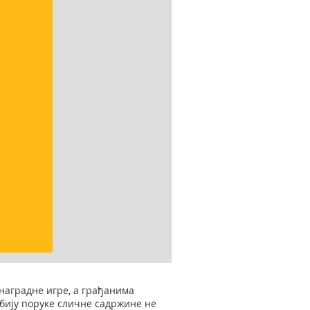
наградне игре, а грађанима
добију поруке сличне садржине не