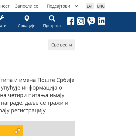
дност
Запосли се
Подсајтови
LAT
ENG
ати
Локације
Претрага
Све вести
отипа и имена Поште Србије
 упућује информација о
 на четири питања имају
 награде, даље се тражи и
рају регистрацију.