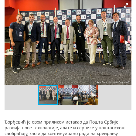
Ђорђевић је овом приликом истакао да Пошта Србије
развија нове технологије, алате и сервисе у поштанском
саобраћају, као и да континуирано ради на креирању