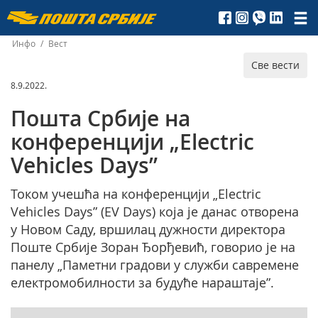
Пошта
Србије
Инфо
/
Вест
Све вести
д.о.о.
8.9.2022.
Пошта Србије на
конференцији „Electric
Vehicles Days”
Током учешћа на конференцији „Electric
Vehicles Days” (EV Days) која је данас отворена
у Новом Саду, вршилац дужности директора
Поште Србије Зоран Ђорђевић, говорио је на
панелу „Паметни градови у служби савремене
електромобилности за будуће нараштаје”.