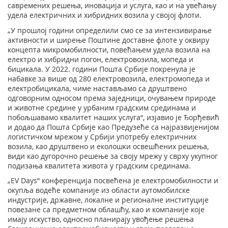
савремених решења, иновација и услуга, као и на увећању
удела електричних и хибридних возила у својој флоти.
„У прошлој години определили смо се за интензивирање
активности и ширење Поштине доставне флоте у оквиру
концепта микромобилности, повећањем удела возила на
електро и хибридни погон, електровозила, мопеда и
бицикала. У 2022. години Пошта Србије покренула је
набавке за више од 280 електровозила, електромопеда и
електробицикала, чиме настављамо са друштвено
одговорним односом према заједници, очувањем природе
и животне средине у урбаним градским срединама и
побољшавамо квалитет наших услуга“, изјавио је Ђорђевић
и додао да Пошта Србије као Предузеће са најразвијенијом
логистичком мрежом у Србији употребу електричних
возила, као друштвено и еколошки освешћених решења,
види као дугорочно решење за своју мрежу у сврху укупног
подизања квалитета живота у градским срединама.
„EV Days“ конференција посвећена je електромобилности и
окупља водеће компаније из области аутомобилске
индустрије, државне, локалне и регионалне институције
повезане са предметном облашћу, као и компаније које
имају искуство, односно планирају увођење решења