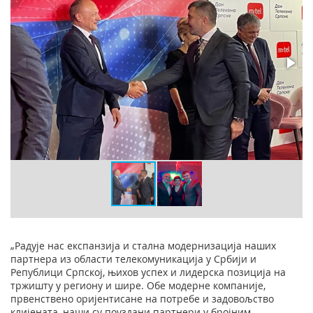
„Радује нас експанзија и стална модернизација наших
партнера из области телекомуникација у Србији и
Републици Српској, њихов успех и лидерска позиција на
тржишту у региону и шире. Обе модерне компаније,
првенствено оријентисане на потребе и задовољство
клијената, наши су поуздани партнери у бројним