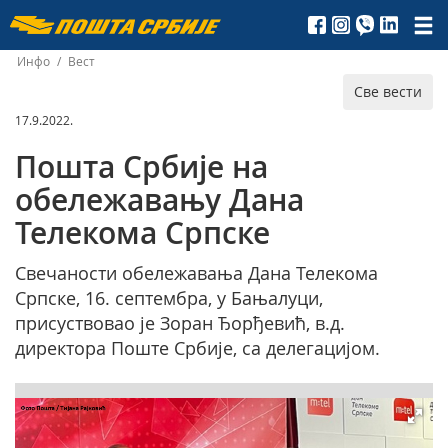
Пошта
Србије
Инфо
/
Вест
Све вести
д.о.о.
17.9.2022.
Пошта Србије на
обележавању Дана
Телекома Српске
Свечаности обележавања Дана Телекома
Српске, 16. септембра, у Бањалуци,
присуствовао је Зоран Ђорђевић, в.д.
директора Поште Србије, са делегацијом.