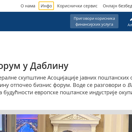
О нама
Инфо
Кориснички сервис
Онлајн безбе
Приговори корисника
финансијских услуга
Ал
орум у Даблину
ералне скупштине Асоцијације јавних поштанских
аблину отпочео бизнис форум. Воде се разговори о
В
а будућности европске поштанске индустрије окупи