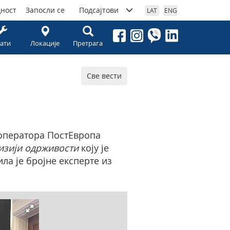
дност
Запосли се
Подсајтови
LAT
ENG
ати
Локације
Претрага
Све вести
 оператора ПостЕвропа
изији одрживости
коју је
ла је бројне експерте из