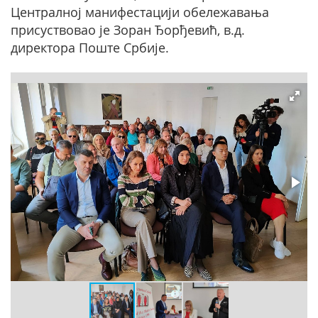
Централној манифестацији обележавања
присуствовао је Зоран Ђорђевић, в.д.
директора Поште Србије.