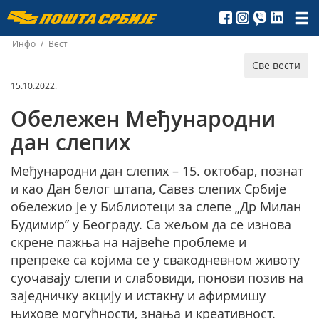
Пошта
Србије
Инфо
/
Вест
Све вести
д.о.о.
15.10.2022.
Обележен Међународни
дан слепих
Међународни дан слепих – 15. октобар, познат
и као Дан белог штапа, Савез слепих Србије
обележио је у Библиотеци за слепе „Др Милан
Будимир” у Београду. Са жељом да се изнова
скрене пажња на највеће проблеме и
препреке са којима се у свакодневном животу
суочавају слепи и слабовиди, понови позив на
заједничку акцију и истакну и афирмишу
њихове могућности, знања и креативност.