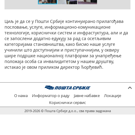
Циљ је да се у Пошти Србије континуирано прилагођава
пословање, услуге, информационо-комуникационе
технологије, кориснички систем и инфрастуктура, али и да
се запослени додатно едукују за рад са осетљивим
категоријама становништва, како бисмо наше услуге
учинили што доступнијим и приступачнијим, у оквиру
шире подршке националној платформи за унапређење
положаја особа са инвалидитетом у нашем друштву,
истакао је овом приликом директор Ђорђевић.
О нама
Информатор о раду
Јавне набавке
Локације
Кориснички сервис
2019-2026 © Пошта Србије д.о.о., сва права задржана