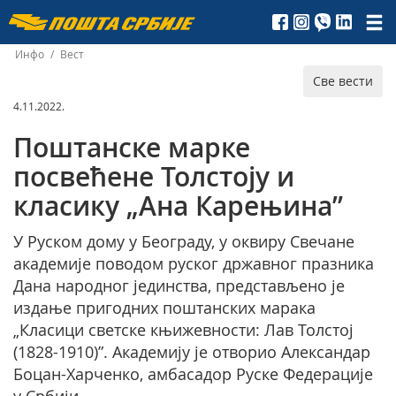
Пошта
Србије
Инфо
/
Вест
Све вести
д.о.о.
4.11.2022.
Поштанске марке
посвећене Толстоју и
класику „Ана Карењина”
У Руском дому у Београду, у оквиру Свечане
академије поводом руског државног празника
Дана народног јединства, представљено је
издање пригодних поштанских марака
„Класици светске књижевности: Лав Толстој
(1828-1910)”. Академију је отворио Александар
Боцан-Харченко, амбасадор Руске Федерације