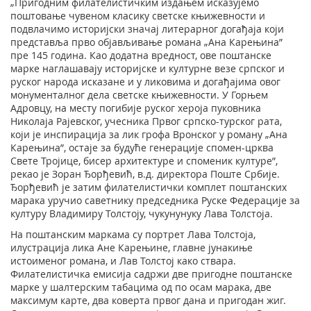
„Пригодним филателистичким издањем исказујемо
поштовање чувеном класику светске књижевности и
подвлачимо историјски значај литерарног догађаја који
представља прво објављивање романа „Ана Карењина”
пре 145 година. Као додатна вредност, ове поштанске
марке наглашавају историјске и културне везе српског и
руског народа исказане и у ликовима и догађајима овог
монументалног дела светске књижевности. У Горњем
Адровцу, на месту погибије руског хероја пуковника
Николаја Рајевског, учесника Првог српско-турског рата,
који је инспирација за лик грофа Вронског у роману „Ана
Карењина”, остаје за будуће генерације спомен-црква
Свете Тројице, бисер архитектуре и споменик културе”,
рекао је Зоран Ђорђевић, в.д. директора Поште Србије.
Ђорђевић је затим филателистички комплет поштанских
марака уручио саветнику председника Руске Федерације за
културу Владимиру Толстоју, чукунунуку Лава Толстоја.
На поштанским маркама су портрет Лава Толстоја,
илустрација лика Ане Карењине, главне јунакиње
истоименог романа, и Лав Толстој како ствара.
Филателистичка емисија садржи две пригодне поштанске
марке у шалтерским табацима од по осам марака, две
максимум карте, два коверта првог дана и пригодан жиг.