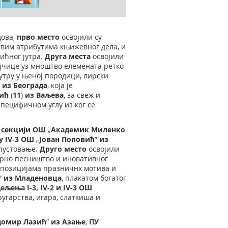
дова,
прво место
освојили су
свим атрибутима књижевног дела, и
ићног јутра.
Друг
а места
освојили
ојчице уз мноштво елемената ретко
јутру у њеној породици, лирски
)
из Београда
, која је
тић
(
11
)
из Ваљева
, за свеж и
специфичном углу из ког се
секцији
ОШ
„
Академик Миленко
у
IV
-
3
OШ
„
Јован Поповић
”
из
 пустовање.
Друго место
освојили
дерно песништво и иновативног
мпозицијама празничнх мотива и
”
из
Младеновца
, плакатом богатог
дељења
I-3, IV-2
и
IV-3
ОШ
гарства, игара, слаткиша и
домир Лазић
”
из Азање
,
ПУ