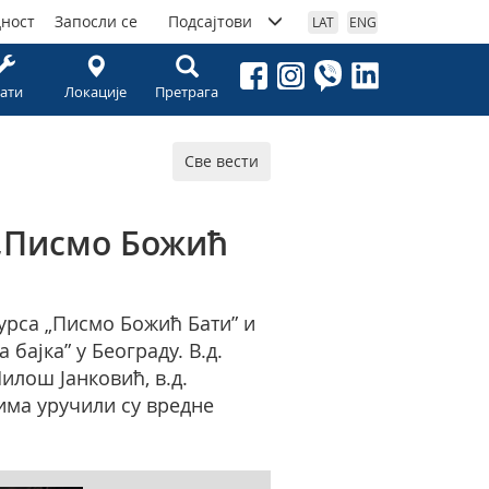
дност
Запосли се
Подсајтови
LAT
ENG
ати
Локације
Претрага
Све вести
 „Писмо Божић
урса „Писмо Божић Бати” и
бајка” у Београду. В.д.
илош Јанковић, в.д.
има уручили су вредне