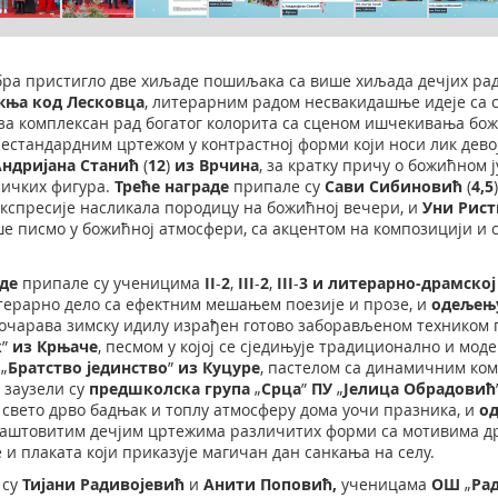
ембра пристигло две хиљаде пошиљака са више хиљада дечјих ра
жња код Лесковца
, литерарним радом несвакидашње идеје са 
 за комплексан рад богатог колорита са сценом ишчекивања бож
 нестандардним цртежом у контрастној форми који носи лик дев
Андријана Станић
(
12
)
из Врчина
, за кратку причу о божићном 
езичких фигура.
Треће награде
припале су
Сави Сибиновић
(
4,5
кспресије насликала породицу на божићној вечери, и
Уни Рис
е писмо у божићној атмосфери, са акцентом на композицији и 
аде
припале су ученицима
II
-
2
,
III
-
2
,
III
-
3
и литерарно-драмск
oj
итерарно дело са ефектним мешањем поезије и прозе, и
одељењ
и дочарава зимску идилу израђен готово заборављеном техником
к
”
из Крњаче
, песмом у којој се сједињује традиционално и мо
„
Братство јединство
”
из Куцуре
, пастелом са динамичним ко
о
заузели су
предшколска група
„
Срца
”
ПУ
„
Јелица Обрадовић
о свето дрво бадњак и топлу атмосферу дома уочи празника, и
о
маштовитим дечјим цртежима различитих форми са мотивима дру
 и плаката који приказује магичан дан санкања на селу.
 су
Тијани Радивојевић
и
Анити Поповић,
ученицама
OШ
„
Ра