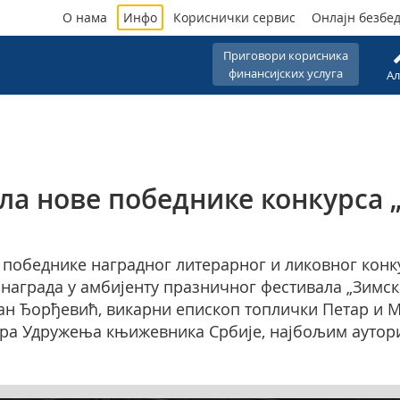
О нама
Инфо
Кориснички сервис
Онлајн безбе
Приговори корисника
финансијских услуга
Ал
ла нове победнике конкурса
 победнике наградног литерарног и ликовног конк
аграда у амбијенту празничног фестивала „Зимска 
н Ђорђевић, викарни епископ топлички Петар и М
ра Удружења књижевника Србије, најбољим аутор