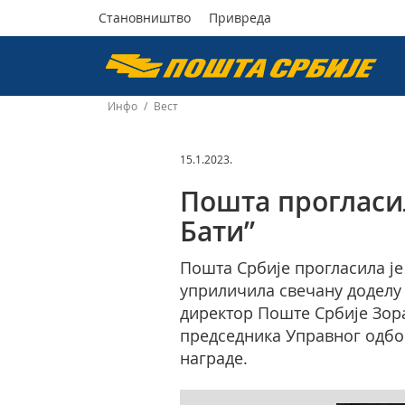
Становништво
Привреда
Пошта
Србије
Инфо
/
Вест
д.о.о.
15.1.2023.
Пошта прогласи
Бати”
Пошта Србије прогласила је
уприличила свечану доделу н
директор Поште Србије Зора
председника Управног одбо
награде.