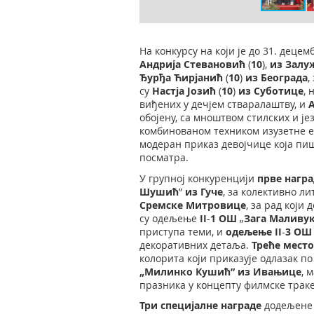
На конкурсу на који је до 31. дец
Андрија Стевановић
(
10
),
из Залу
Ђурђа Ћирјанић
(
10
)
из
Београда
,
су
Настја Јозић
(
10
)
из
Суботице
,
виђених у дечјем стваралаштву, и
обојену, са мноштвом стилских и ј
комбинованом техником изузетне е
модеран приказ девојчице која пиш
посматра.
У групној конкуренцији
прве нагр
Шушић
”
из
Гуче
, за колективно л
Сремске Митровице
, за рад кој
су одељење
II
-
1
ОШ
„
Зага Маливу
приступа теми, и
одељење
II
-
3
ОШ
декоративних детаља.
Треће мест
колорита који приказује одлазак п
„
Милинко Кушић
” из
Ивањице
, 
празника у концепту филмске траке
Три специјалне награде
додељене