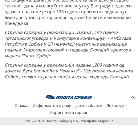
светлост дана у излогу Гете института у Београду, недалеко
од места на коме је пре 126 година први и последњи пут
било доступно српској јавности, a где ће бити изложена до
понедељка.
Стручна сарадња у реализацији издања „140 година
Трговинског уговора и Конзуларне конвенције” –
Амбасада
Републике Србије у
СР
Немачкој;
у
метничка реализација
издања: Mирослав Николић и Надежда Скочајић,
креатор
и
марака Поште Србије.
Стручна сарадња у реализацији издања „200 година од
доласка Вука Караџића у Немачку” – Удружење књижевника
Србије; графичка реализација издања: Надежда Скочајић.
О нама
Информатор о раду
Јавне набавке
Локације
Кориснички сервис
2019-2026 © Пошта Србије д.о.о., сва права задржана