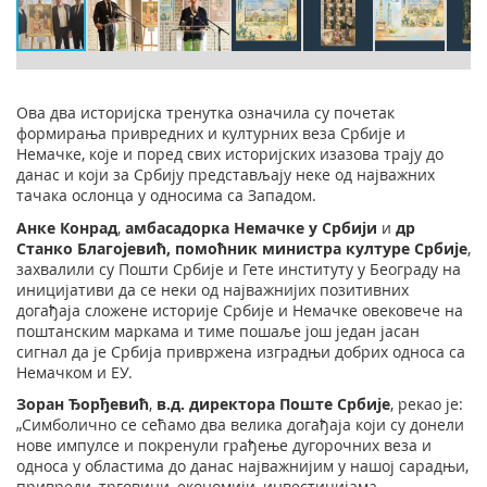
Ова два историјска тренутка означила су почетак
формирања привредних и културних веза Србије и
Немачке, које и поред свих историјских изазова трају до
данас и који за Србију представљају неке од најважних
тачака ослонца у односима са Западом.
Анке Конрад
,
амбасадорка Немачке у Србији
и
др
Станко Благојевић, помоћник министра културе Србије
,
захвалили су Пошти Србије и Гете институту у Београду на
иницијативи да се неки од најважнијих позитивних
догађаја сложене историје Србије и Немачке овековече на
поштанским маркама и тиме пошаље још један јасан
сигнал да је Србија привржена изградњи добрих односа са
Немачком и ЕУ.
Зоран Ђорђевић
,
в.д. директора Поште Србије
, рекао је:
„Симболично се сећамо два велика догађаја који су донели
нове импулсе и покренули грађење дугорочних веза и
односа у областима до данас најважнијим у нашој сарадњи,
привреди, трговини, економији, инвестицијама,