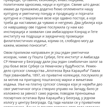
политичким односима, науци и култури. Свиме што данас
имамо да прикажемо додатно ћемо оплеменити нашу
културну и уметничку понуду и продукцију и појачати
културне и стваралачке везе које одавно постоје, а које
треба да наставимо да чувамо и негујемо. Два јубилеја која
се навршавају ове године послужила су нам као
инспирација и захвалан сам амбасадорки Конрад и Гете
институту на подршци и заједничкој промоцији
филателистичких издања, којима се, слободно могу да
кажем, можемо поносити”.
Овом приликом направљен је још један уметнички
искорак, чиме су Пошта Србије, Гете институт и Амбасада
СР Немачке у Београду дали још један симболичан залог за
још боље везе Србије са Немачком у будућности. Ремек-
дело српског сликарства „Апотеоза Вука Караџића” Павла
Паје Јовановића, 1897, из приватне колекције, послужило је
за мотив на пригодној поштанској марки и вињетама
издања. Уље на платну српског сликара који је највећи део
свог уметничког опуса створио управо на Западу, било је
изложено за јавност само једном, поводом преношења
посмртних остатака Вука Караџића у Београд, у једном
излогу у центру Београда. Од тада налази се у приватним
колекцијама. Данас је поново реплика овог дела угледала