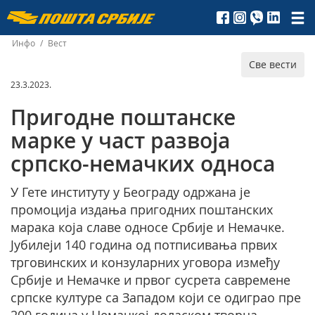
Пошта
Србије
Инфо
/
Вест
Све вести
д.о.о.
23.3.2023.
Пригодне поштанске
марке у част развоја
српско-немачких односа
У Гете институту у Београду одржана је
промоција издања пригодних поштанских
марака која славе односе Србије и Немачке.
Јубилеји 140 година од потписивања првих
трговинских и конзуларних уговора између
Србије и Немачке и првог сусрета савремене
српске културе са Западом који се одиграо пре