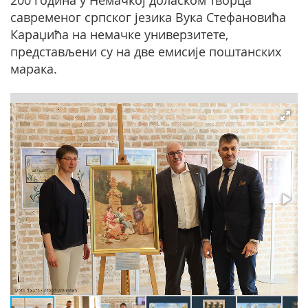
200 година у Немачкој доласком творца
савременог српског језика Вука Стефановића
Караџића на немачке универзитете,
представљени су на две емисије поштанских
марака.