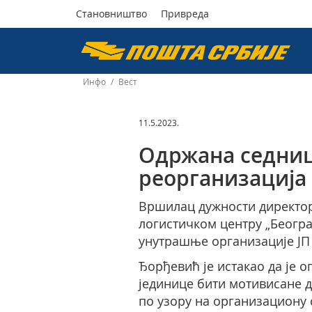
Становништво
Привреда
Пошта
Србије
Инфо
/
Вест
д.о.о.
11.5.2023.
Одржана седниц
реорганизација
Вршилац дужности директор
логистичком центру „Беогр
унутрашње организације ЈП 
Ђорђевић је истакао да је
јединице бити мотивисане 
по узору на организациону 