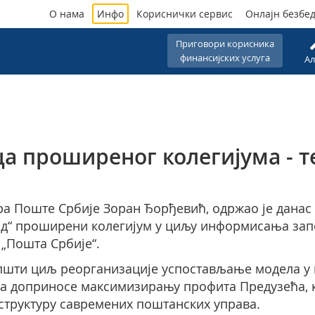
О нама
Инфо
Кориснички сервис
Онлајн безбе
Приговори корисника
финансијских услуга
Ал
а проширеног колегијума - т
а Поште Србије Зоран Ђорђевић, одржао је данас
ад“ проширени колегијум у циљу информисања зап
„Пошта Србије“.
 општи циљ реорганизације успостављање модела у
да доприносе максимизирању профита Предузећа, к
структуру савремених поштанских управа.