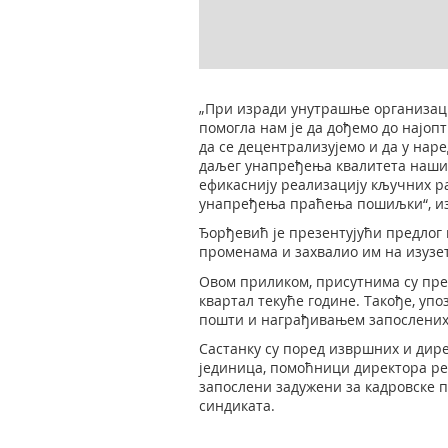
„При изради унутрашње организациј
помогла нам је да дођемо до најо
да се децентрализујемо и да у нар
даљег унапређења квалитета наших
ефикаснију реализацију кључних ра
унапређења праћења пошиљки“, из
Ђорђевић је презентујући предлог
променама и захвалио им на изузе
Овом приликом, присутнима су пре
квартал текуће године. Такође, у
пошти и награђивањем запослених,
Састанку су поред извршних и дир
јединица, помоћници директора ре
запослени задужени за кадровске 
синдиката.