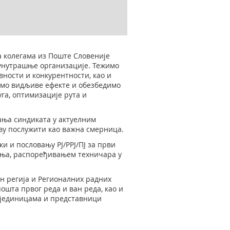
а колегама из Поште Словеније
 унутрашње организације. Тежимо
вности и конкурентности, као и
емо видљиве ефекте и обезбедимо
га, оптимизације рута и
ања синдиката у актуелним
ву послужити као важна смерница.
 и пословању РЈ/РРЈ/ПЈ за први
вања, распоређивањем техничара у
н регија и Регионалних радних
шта првог реда и ван реда, као и
 јединицама и представници