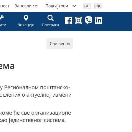
дност
Запосли се
Подсајтови
LAT
ENG
ати
Локације
Претрага
Све вести
ема
 у Регионалном поштанско-
ослених о актуелној измени
 коме ће све организационе
ао јединственог система,