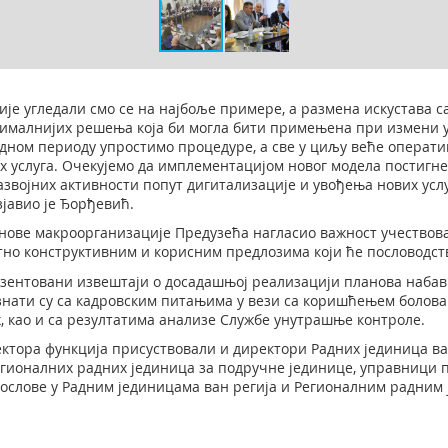
е угледали смо се на најбоље примере, а размена искустава с
птималнијих решења која би могла бити примењена при измени
едном периоду упростимо процедуре, а све у циљу веће операти
 услуга. Очекујемо да имплементацијом новог модела постигн
звојних активности попут дигитализације и увођења нових услу
јавио је Ђорђевић.
 нове макроорганизације Предузећа нагласио важност учествов
тно конструктивним и корисним предлозима који ће пословодст
зентовани извештаји о досадашњој реализацији планова набавки
познати су са кадровским питањима у вези са коришћењем боло
 као и са резултатима анализе Службе унутрашње контроле.
ектора функција присуствовали и директори Радних јединица ва
гионалних радних јединица за подручне јединице, управници по
послове у Радним јединицама ван регија и Регионалним радним