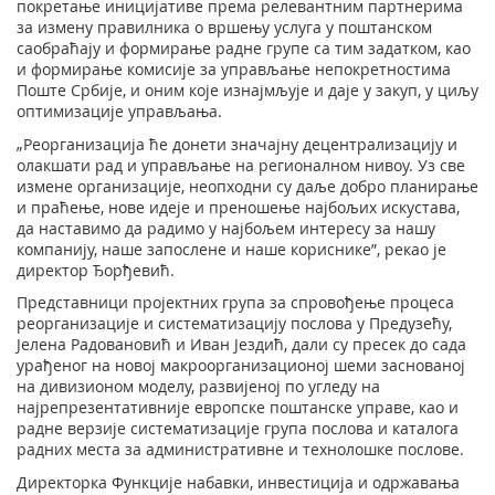
покретање иницијативе према релевантним партнерима
за измену правилника о вршењу услуга у поштанском
саобраћају и формирање радне групе са тим задатком, као
и формирање комисије за управљање непокретностима
Поште Србије, и оним које изнајмљује и даје у закуп, у циљу
оптимизације управљања.
„Реорганизација ће донети значајну децентрализацију и
олакшати рад и управљање на регионалном нивоу. Уз све
измене организације, неопходни су даље добро планирање
и праћење, нове идеје и преношење најбољих искустава,
да наставимо да радимо у најбољем интересу за нашу
компанију, наше запослене и наше кориснике”, рекао је
директор Ђорђевић.
Представници пројектних група за спровођење процеса
реорганизације и систематизацију послова у Предузећу,
Јелена Радовановић и Иван Јездић, дали су пресек до сада
урађеног на новој макроорганизационој шеми заснованој
на дивизионом моделу, развијеној по угледу на
најрепрезентативније европске поштанске управе, као и
радне верзије систематизације група послова и каталога
радних места за административне и технолошке послове.
Директорка Функције набавки, инвестиција и одржавања