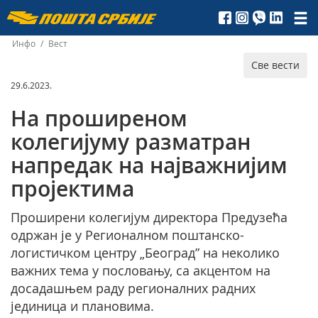
Пошта
Србије
Инфо
/
Вест
Све вести
д.о.о.
29.6.2023.
На проширеном
колегијуму разматран
напредак на најважнијим
пројектима
Проширени колегијум директора Предузећа
одржан је у Регионалном поштанско-
логистичком центру „Београд” на неколико
важних тема у пословању, са акцентом на
досадашњем раду регионалних радних
јединица и плановима.