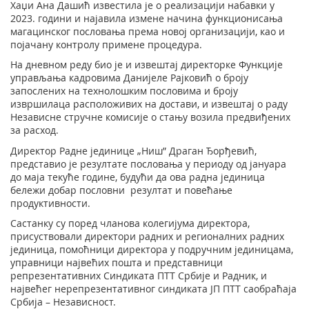
Хаџи Ана Дашић известила је о реализацији набавки у
2023. години и најавила измене начина функционисања
магацинског пословања према новој организацији, као и
појачану контролу примене процедура.
На дневном реду био је и извештај директорке Функције
управљања кадровима Данијеле Рајковић о броју
запослених на технолошким пословима и броју
извршилаца расположивих на достави, и извештај о раду
Независне стручне комисије о стању возила предвиђених
за расход.
Директор Радне јединице „Ниш” Драган Ђорђевић,
представио је резултате пословања у периоду од јануара
до маја текуће године, будући да ова радна јединица
бележи добар пословни резултат и повећање
продуктивности.
Састанку су поред чланова колегијума директора,
присуствовали директори радних и регионалних радних
јединица, помоћници директора у подручним јединицама,
управници највећих пошта и представници
репрезентативних Синдиката ПТТ Србије и Радник, и
највећег нерепрезентативног синдиката ЈП ПТТ саобраћаја
Србија – Независност.