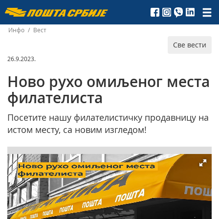
Пошта
Србије
Инфо
/
Вест
Све вести
д.о.о.
26.9.2023.
Ново рухо омиљеног места
филателиста
Посетите нашу филателистичку продавницу на
истом месту, са новим изгледом!