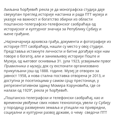
Љиљана Ђорђевић рекла је да монографска студија даје
свеукупан преглед историје настанка и рада ПТТ музеја и
указује на важност и богатство збирки из области
поштанско-телеграфско-телефонског саобраћаја од
историјског и културног значаја за Републику Србију и
њене грађане.
„Најзначајнија архивска грађа, документа и фотографије из
историје ПТТ саобраћаја, нашли су место у овој студији.
Представља истакнуте личности и битне догађаје који нам
говоре о богатој, али и занимљивој историји Поште и
Музеја, од његовог оснивања 31. јула 1923, усвајањем првог
Правилника о музеју
, док су експонати организовано
прикупљани још од 1888. године. Музеј је отворен за
јавност 1958, а нова стална поставка отворена је 2013, и
доступна је посетиоцима у самом срцу престонице, у
репрезентативном здању Момира Коруновића, где се
налази од 1929”, рекла је Ђорђевић.
„Поштанско-телеграфски и телефонски саобраћај, као и
временом увођење свих нових технологија, увели су Србију
у породицу развијених земаља и утицали на привредни,
социјални и културни развој државе, о чему сведочи ПТТ