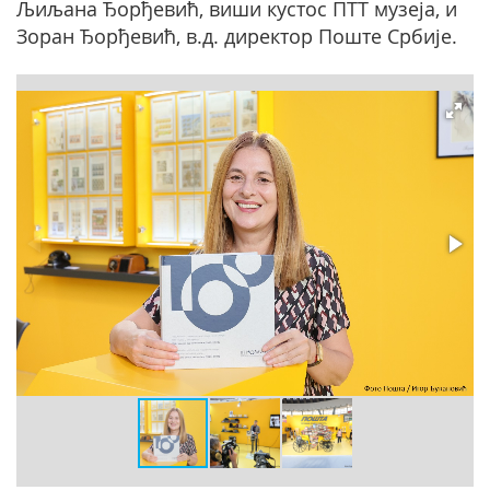
Љиљана Ђорђевић, виши кустос ПТТ музеја, и
Зоран Ђорђевић, в.д. директор Поште Србије.