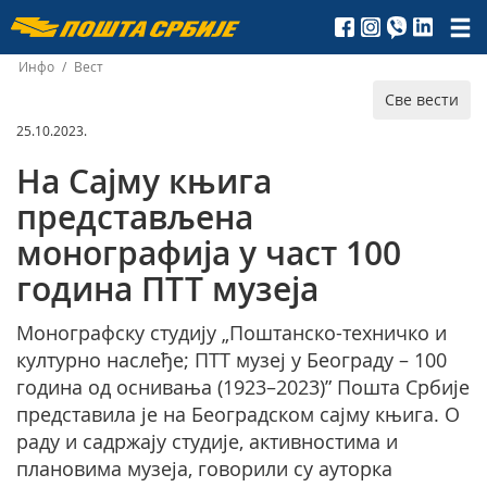
Пошта
Србије
Инфо
/
Вест
Све вести
д.о.о.
25.10.2023.
На Сајму књига
представљена
монографија у част 100
година ПТТ музеја
Монографску студију „Поштанско-техничко и
културно наслеђе; ПТТ музеј у Београду – 100
година од оснивања (1923–2023)” Пошта Србије
представила је на Београдском сајму књига. О
раду и садржају студије, активностима и
плановима музеја, говорили су ауторка