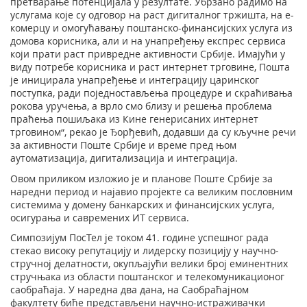
претварање потенцијала у резултате. Убрзано радимо на
услугама које су одговор на раст дигиталног тржишта, на е-
комерцу и омогућавању поштанско-финансијских услуга из
домова корисника, али и на унапређењу експрес сервиса
који прати раст привредне активности Србије. Имајући у
виду потребе корисника и раст интернет трговине, Пошта
је иницирала унапређење и интеграцију царинског
поступка, ради поједностављења процедуре и скраћивања
рокова уручења, а врло смо близу и решења проблема
праћења пошиљака из Кине генерисаних интернет
трговином“, рекао је Ђорђевић, додавши да су кључне речи
за активности Поште Србије и време пред њом
аутоматизација, дигитализација и интеграција.
Овом приликом изложио је и планове Поште Србије за
наредни период и најавио пројекте са великим пословним
системима у домену банкарских и финансијских услуга,
осигурања и савремених ИТ сервиса.
Симпозијум ПосТел је током 41. године успешног рада
стекао високу репутацију и лидерску позицију у научно-
стручној делатности, окупљајући велики број еминентних
стручњака из области поштанског и телекомуникационог
саобраћаја. У наредна два дана, на Саобраћајном
факултету биће представљени научно-истраживачки