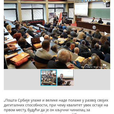
„Пошта Србије улаже и велике наде полаже у развој својих
дигиталних способности, при чему квалитет увек остаје на
првом месту, будући да је он кључни чинилац за