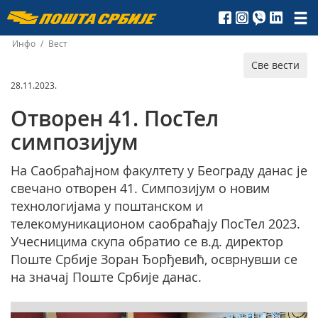
Пошта
Србије
Инфо
/
Вест
Све вести
д.о.о.
28.11.2023.
Отворен 41. ПосТел
симпозијум
На Саобраћајном факултету у Београду данас је
свечано отворен 41. Симпозијум о новим
технологијама у поштанском и
телекомуникационом саобраћају ПосТел 2023.
Учесницима скупа обратио се в.д. директор
Поште Србије Зоран Ђорђевић, осврнувши се
на значај Поште Србије данас.