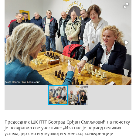
Председник ШК ПТТ Београд Срђан Смиљковић на почетку
је поздравио све учеснике: „Иза нас је период великих
успеха, јер смо и у мушкој и у женској конкуренцији