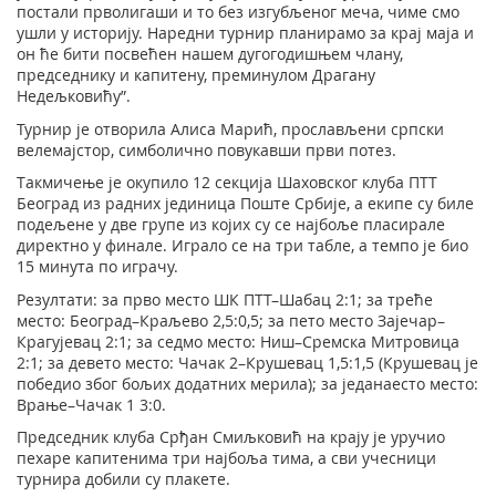
постали прволигаши и то без изгубљеног меча, чиме смо
ушли у историју. Наредни турнир планирамо за крај маја и
он ће бити посвећен нашем дугогодишњем члану,
председнику и капитену, преминулом Драгану
Недељковићу”.
Турнир је отворила Алиса Марић, прослављени српски
велемајстор, симболично повукавши први потез.
Такмичење је окупило 12 секција Шаховског клуба ПТТ
Београд из радних јединица Поште Србије, а екипе су биле
подељене у две групе из којих су се најбоље пласирале
директно у финале. Играло се на три табле, а темпо је био
15 минута по играчу.
Резултати: за прво место ШК ПТТ–Шабац 2:1; за треће
место: Београд–Краљево 2,5:0,5; за пето место Зајечар–
Крагујевац 2:1; за седмо место: Ниш–Сремска Митровица
2:1; за девето место: Чачак 2–Крушевац 1,5:1,5 (Крушевац је
победио због бољих додатних мерила); за једанаесто место:
Врање–Чачак 1 3:0.
Председник клуба Срђан Смиљковић на крају је уручио
пехаре капитенима три најбоља тима, а сви учесници
турнира добили су плакете.