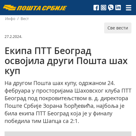
Пошта
Србије
Инфо
/
Вест
Све вести
д.о.о.
27.2.2024.
Екипа ПТТ Београд
освојила други Пошта шах
куп
На другом Пошта шах купу, одржаном 24.
фебруара у просторијама Шаховског клуба ПТТ
Београд под покровитељством в. д. директора
Поште Србије Зорана Ђорђевића, најбоља је
била екипа ПТТ Београд која је у финалу
победила тим Шапца са 2:1.