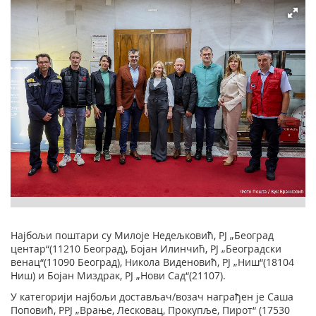
Најбољи поштари су Милоје Недељковић, РЈ „Београд
центар“(11210 Београд), Бојан Илинчић, РЈ „Београдски
венац“(11090 Београд), Никола Виденовић, РЈ „Ниш“(18104
Ниш) и Бојан Миздрак, РЈ „Нови Сад“(21107).
У категорији најбољи достављач/возач награђен је Саша
Поповић, РРЈ „Врање, Лесковац, Прокупље, Пирот“ (17530