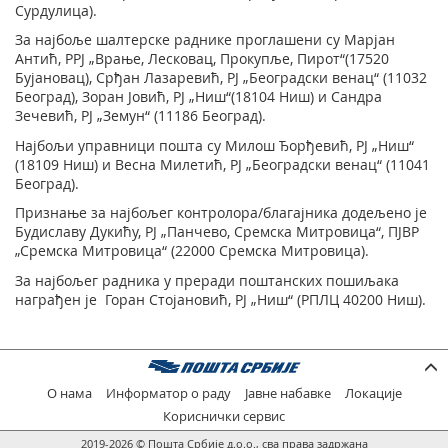
Сурдулица).
За најбоље шалтерске раднике проглашени су Марјан
Антић, РРЈ „Врање, Лесковац, Прокупље, Пирот“(17520
Бујановац), Срђан Лазаревић, РЈ „Београдски венац“ (11032
Београд), Зоран Јовић, РЈ „Ниш“(18104 Ниш) и Сандра
Зечевић, РЈ „Земун“ (11186 Београд).
Најбољи управници пошта су Милош Ђорђевић, РЈ „Ниш“
(18109 Ниш) и Весна Милетић, РЈ „Београдски венац“ (11041
Београд).
Признање за најбољег контролора/благајника додељено је
Будиславу Дукићу, РЈ „Панчево, Сремска Митровица“, ПЈВР
„Сремска Митровица“ (22000 Сремска Митровица).
За најбољег радника у преради поштанских пошиљака
награђен је Горан Стојановић, РЈ „Ниш“ (РПЛЦ 40200 Ниш).
О нама
Информатор о раду
Јавне набавке
Локације
Кориснички сервис
2019-2026 © Пошта Србије д.о.о., сва права задржана