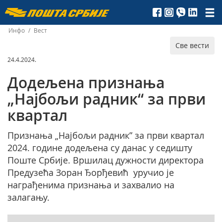
Пошта
Србије
Инфо
/
Вест
Све вести
д.о.о.
24.4.2024.
Додељена признања
„Најбољи радник“ за први
квартал
Признања „Најбољи радник” за први квартал
2024. године додељена су данас у седишту
Поште Србије. Вршилац дужности директора
Предузећа Зоран Ђорђевић уручио је
награђенима признања и захвалио на
залагању.