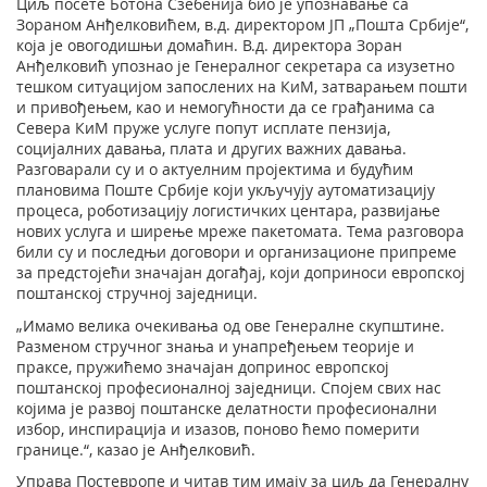
Циљ посете Ботона Сзебенија био је упознавање са
Зораном Анђелковићем, в.д. директором ЈП „Пошта Србије“,
која је овогодишњи домаћин. В.д. директорa Зоран
Анђелковић упознао је Генералног секретара са изузетно
тешком ситуацијом запослених на КиМ, затварањем пошти
и привођењем, као и немогућности да се грађанима са
Севера КиМ пруже услуге попут исплате пензија,
социјалних давања, плата и других важних давања.
Разговарали су и о актуелним пројектима и будућим
плановима Поште Србије који укључују аутоматизацију
процеса, роботизацију логистичких центара, развијање
нових услуга и ширење мреже пакетомата. Тема разговора
били су и последњи договори и организационе припреме
за предстојећи значајан догађај, који доприноси европској
поштанској стручној заједници.
„Имамо велика очекивања од ове Генералне скупштине.
Разменом стручног знања и унапређењем теорије и
праксе, пружићемо значајан допринос европској
поштанској професионалној заједници. Спојем свих нас
којима је развој поштанске делатности професионални
избор, инспирација и изазов, поново ћемо померити
границе.“, казао је Анђелковић.
Управа Постевропе и читав тим имају за циљ да Генералну