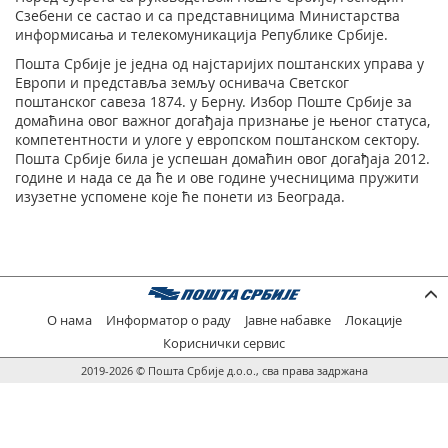
Сзебени се састао и са представницима Министарства
информисања и телекомуникација Републике Србије.
Пошта Србије је једна од најстаријих поштанских управа у
Европи и представља земљу оснивача Свeтског
поштанског савеза 1874. у Берну. Избор Поштe Србије за
домаћина овог важног догађаја признање је њеног статуса,
компетентности и улоге у европском поштанском сектору.
Пошта Србије била је успешан домаћин овог догађаја 2012.
године и нада се да ће и ове године учесницима пружити
изузетне успомене које ће понети из Београда.
О нама
Информатор о раду
Јавне набавке
Локације
Кориснички сервис
2019-2026 © Пошта Србије д.о.о., сва права задржана