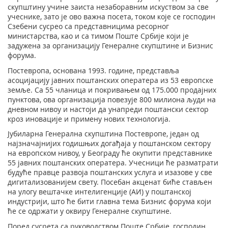
скупштину учине заиста незаборавним искуством за све
учеснике, зато је ово важна посета, током које се господин
Сзебени сусрео са представницима ресорног
министарства, као и са тимом Поште Србије који је
задужена за организацију Генералне скупштине и Бизнис
форума.
Постевропа, основана 1993. године, представља
асоцијацију јавних поштанских оператера из 53 европске
земље. Са 55 чланица и покривањем од 175.000 продајних
пунктова, ова организација повезује 800 милиона људи на
дневном нивоу и настоји да унапреди поштански сектор
кроз иновације и примену нових технологија.
Јубиларна Генерална скупштина Постевропе, један од
најзначајнијих годишњих догађаја у поштанском сектору
на европском нивоу, у Београду ће окупити представнике
55 јавних поштанских оператера. Учесници ће разматрати
будуће правце развоја поштанских услуга и изазове у све
дигитализованијем свету. Посебан акценат биће стављен
на улогу вештачке интелигенције (АИ) у поштанској
индустрији, што ће бити главна тема Бизнис форума који
ће се одржати у оквиру Генералне скупштине.
Поред сусрета са руководством Поште Србије, господин