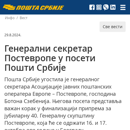
Пошта
Србије
Инфо
/
Вест
Све вести
д.о.о.
29.8.2024.
Генерални секретар
Постевропе у посети
Пошти Србије
Пошта Србије угостила је генералног
секретара Асоцијације јавних поштанских
оператера Европе – Постевропе, господина
Ботона Сзебенија. Његова посета представљa
важан корак у финализацији припрема за
јубиларну 40. Генералну скупштину
Постевропе, која ће се одржати 16. и 17.