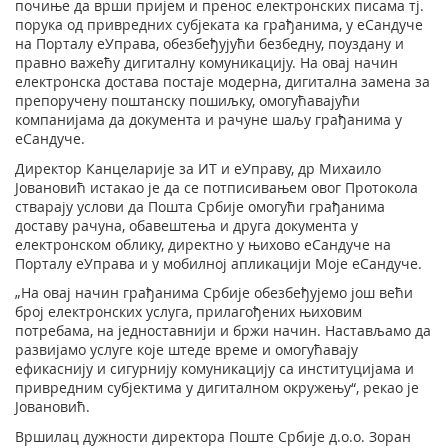
почиње да врши пријем и пренос електронских писама тј.
порука од привредних субјеката ка грађанима, у еСандуче
на Порталу еУправа, обезбеђујући безбедну, поуздану и
правно важећу дигиталну комуникацију. На овај начин
електронска достава постаје модерна, дигитална замена за
препоручену поштанску пошиљку, омогућавајући
компанијама да документа и рачуне шаљу грађанима у
еСандуче.
Директор Канцеларије за ИТ и еУправу, др Михаило
Јовановић истакао је да се потписивањем овог Протокола
стварају услови да Пошта Србије омогући грађанима
доставу рачуна, обавештења и друга документа у
електронском облику, директно у њихово еСандуче на
Порталу еУправа и у мобилној апликацији Моје еСандуче.
„На овај начин грађанима Србије обезбеђујемо још већи
број електронских услуга, прилагођених њиховим
потребама, на једноставнији и бржи начин. Настављамо да
развијамо услуге које штеде време и омогућавају
ефикаснију и сигурнију комуникацију са институцијама и
привредним субјектима у дигиталном окружењу“, рекао је
Јовановић.
Вршилац дужности директора Поште Србије д.о.о. Зоран