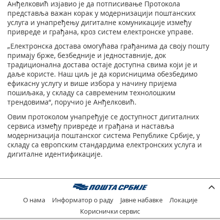
Анђелковић изјавио је да потписивање Протокола
представља важан корак у модернизацији поштанских
услуга и унапређењу дигиталне комуникације између
привреде и грађана, кроз систем електронске управе.
„Електронска достава омогућава грађанима да своју пошту
примају брже, безбедније и једноставније, док
традиционална достава остаје доступна свима који је и
даље користе. Наш циљ је да корисницима обезбедимо
ефикасну услугу и више избора у начину пријема
пошиљака, у складу са савременим технолошким
трендовима“, поручио је Анђелковић.
Овим протоколом унапређује се доступност дигиталних
сервиса између привреде и грађана и наставља
модернизација поштанског система Републике Србије, у
складу са европским стандардима електронских услуга и
дигиталне идентификације.
О нама
Информатор о раду
Јавне набавке
Локације
Кориснички сервис