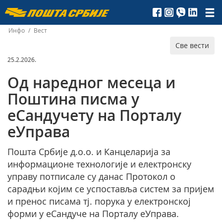
Пошта
Србије
Инфо
/
Вест
Све вести
д.о.о.
25.2.2026.
Од наредног месеца и
Поштина писма у
еСандучету на Порталу
еУправа
Пошта Србије д.о.о. и Канцеларија за
информационе технологије и електронску
управу потписале су данас Протокол о
сарадњи којим се успоставља систем за пријем
и пренос писама тј. порука у електронској
форми у еСандуче на Порталу еУправа.