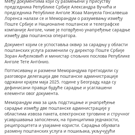
Међу документима који су размењени у присуству
председника Републике Србије Александра Вучића и
председника Републике Анголе Жоаа Мануела Гонсалвеша
Лоренса налази се и Меморандум о разумевању између
Поште Србије и Националне поштанске и телеграфске
компаније Анголе, чиме је потврђено унапређење сарадње
између два поштанска оператора.
Документ којим се успоставља оквир за сарадњу у области
поштанских услуга разменили су директор Поште Србије
Зоран Анђелковић и министар спољних послова Републике
Анголе Тете Антóнио.
Потписивању и размени Меморандума претходили су
разговори делегација две поштанске администрације
одржани крајем маја 2025. године у Београду, када су
дефинисани правци будуће сарадње и усаглашени
елементи овог документа.
Меморандум има за циљ подстицање и унапређење
сарадње између две поштанске администрације у
областима извоза пакета, електронске трговине и стручног
усавршавања запослених, на принципима једнакости,
реципроцитета и узајамне користи. Сарадња обухвата
размену поштанских услуга и пошиљака, укључујући