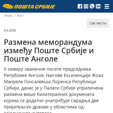
Пошта
Србије
Инфо
/
Вест
Све вести
д.о.о.
9.6.2026.
Размена меморандума
између Поште Србије и
Поште Анголе
У оквиру званичне посете председника
Републике Анголе, Његове Екселенције Жоаа
Мануела Гонсалвеша Лоренса Републици
Србији, данас је у Палати Србије уприличена
размена више билатералних докумената
којима се додатно унапређује сарадња две
пријатељске државе у областима од