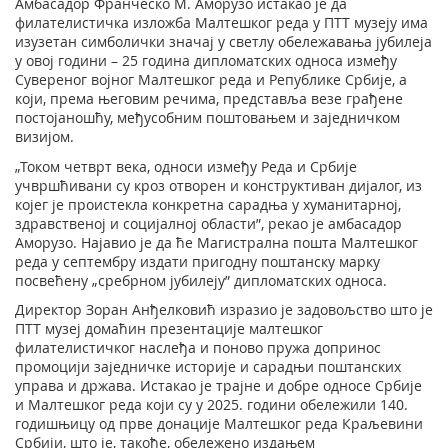
Амбасадор Франческо М. Аморузо истакао је да
филателистичка изложба Малтешког реда у ПТТ музеју има
изузетан симболички значај у светлу обележавања јубилеја
у овој години – 25 година дипломатских односа између
Сувереног војног Малтешког реда и Републике Србије, а
који, према његовим речима, представља везe грађенe
постојаношћу, међусобним поштовањем и заједничком
визијом.
„Током четврт века, односи између Реда и Србије
учвршћивани су кроз отворен и конструктиван дијалог, из
којег је проистекла конкретна сарадња у хуманитарној,
здравственој и социјалној области”, рекао је амбасадор
Аморузо. Најавио је да ће Магистрална пошта Малтешког
реда у септембру издати пригодну поштанску марку
посвећену „сребрном јубилеју” дипломатских односа.
Директор Зоран Анђелковић изразио је задовољство што је
ПТТ музеј домаћин презентације малтешког
филателистичког наслеђа и поново пружа допринос
промоцији заједничке историје и сарадњи поштанских
управа и држава. Истакао је трајне и добре односе Србије
и Малтешког реда који су у 2025. години обележили 140.
годишњицу од прве донације Малтешког реда Краљевини
Србији, што је, такође, обележено издањем