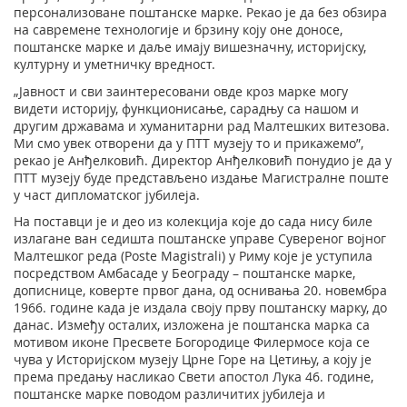
персонализоване поштанске марке. Рекао је да без обзира
на савремене технологије и брзину коју оне доносе,
поштанске марке и даље имају вишезначну, историјску,
културну и уметничку вредност.
„Јавност и сви заинтересовани овде кроз марке могу
видети историју, функционисање, сарадњу са нашом и
другим државама и хуманитарни рад Малтешких витезова.
Ми смо увек отворени да у ПТТ музеју то и прикажемо”,
рекао је Анђелковић. Директор Анђелковић понудио је да у
ПТТ музеју буде представљено издање Магистралне поште
у част дипломатског јубилеја.
На поставци је и део из колекција које до сада нису биле
излагане ван седишта поштанске управе Сувереног војног
Малтешког реда (Poste Magistrali) у Риму које је уступила
посредством Амбасаде у Београду – поштанске марке,
дописнице, коверте првог дана, од оснивања 20. новембра
1966. године када је издала своју прву поштанску марку, до
данас. Између осталих, изложена је поштанска марка са
мотивом иконе Пресвете Богородице Филермосе која се
чува у Историјском музеју Црне Горе на Цетињу, а коју је
према предању насликао Свети апостол Лука 46. године,
поштанске марке поводом различитих јубилеја и