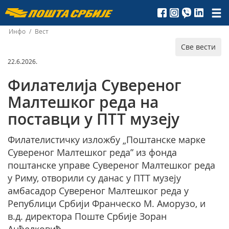
Пошта
Србије
Инфо
/
Вест
Све вести
д.о.о.
22.6.2026.
Филателија Сувереног
Малтешког реда на
поставци у ПТТ музеју
Филателистичку изложбу „Поштанске марке
Сувереног Малтешког реда” из фонда
поштанске управе Сувереног Малтешког реда
у Риму, отворили су данас у ПТТ музеју
амбасадор Сувереног Малтешког реда у
Републици Србији Франческо М. Аморузо, и
в.д. директора Поште Србије Зоран