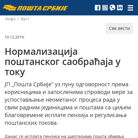
Пошта
Србије
Инфо
/
Вест
Све вести
д.о.о.
10.12.2019.
Нормализација
поштанског саобраћаја у
току
ЈП „Пошта Србије” уз пуну одговорност према
корисницима и запосленима спроводи мере за
успостављање неометаног процеса рада у
свим радним јединицама и поштама са циљем
благовремене исплате пензија и регулисања
поштанских токова.
Данас се исплата пензија на шалтерима пошта обавља