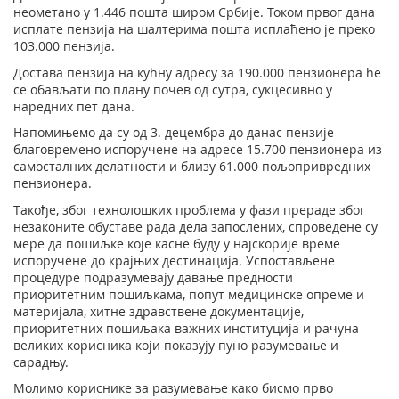
неометано у 1.446 пошта широм Србије. Током првог дана
исплате пензија на шалтерима пошта исплаћено је преко
103.000 пензија.
Достава пензија на кућну адресу за 190.000 пензионера ће
се обављати по плану почев од сутра, сукцесивно у
наредних пет дана.
Напомињемо да су од 3. децембра до данас пензије
благовремено испоручене на адресе 15.700 пензионера из
самосталних делатности и близу 61.000 пољопривредних
пензионера.
Такође, због технолошких проблема у фази прераде због
незаконите обуставе рада дела запослених, спроведене су
мере да пошиљке које касне буду у најскорије време
испоручене до крајњих дестинација. Успостављене
процедуре подразумевају давање предности
приоритетним пошиљкама, попут медицинске опреме и
материјала, хитне здравствене документације,
приоритетних пошиљака важних институција и рачуна
великих корисника који показују пуно разумевање и
сарадњу.
Молимо кориснике за разумевање како бисмо прво