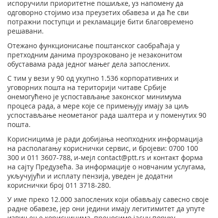
испоручили приоритетне пошиљке, уз напомену да
одговорно стојимо иза преузетих обавеза и да ће сви
потражни поступци и рекламације бити благовремено
решавани.
Отежано функционисање поштанског саобраћаја у
претходним данима проузроковано је незаконитом
обуставама рада једног мањег дела запослених.
С тим у вези у 90 од укупно 1.536 корпоративних и
уговорних пошта на територији читаве Србије
онемогућено је успостављање законског минимума
процеса рада, а мере које се примењују имају за циљ
успостављање неометаног рада шалтера и у поменутих 90
пошта.
Корисницима је ради добијања неопходних информација
на располагању кориснички сервис, и бројеви: 0700 100
300 и 011 3607-788, и-мејл contact@ptt.rs и контакт форма
на сајту Предузећа. За информације о новчаним услугама,
укључујући и исплату пензија, уведен је додатни
кориснички број 011 3718-280.
У име преко 12.000 запослених који обављају савесно своје
радне обавезе, јер они једини имају легитимитет да упуте
извињење корисницима, преносимо јасну поруку