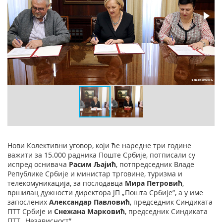
Нови Колективни уговор, који ће наредне три године
важити за 15.000 радника Поште Србије, потписали су
испред оснивача
Расим Љајић
, потпредседник Владе
Републике Србије и министар трговине, туризма и
телекомуникација, за послодавца
Мира Петровић
,
вршилац дужности директора ЈП „Пошта Србије”, а у име
запослених
Александар Павловић
, председник Синдиката
ПТТ Србије и
Снежана Марковић
, председник Синдиката
ПТТ „Независност”.