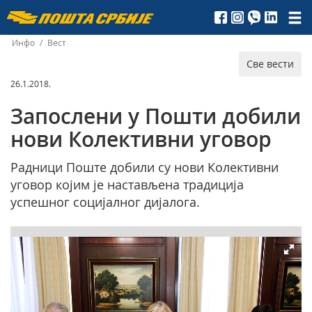
Пошта
Србије
Инфо
/
Вест
Све вести
д.о.о.
26.1.2018.
Запослени у Пошти добили
нови Колективни уговор
Радници Поште добили су нови Колективни
уговор којим је настављена традиција
успешног социјалног дијалога.