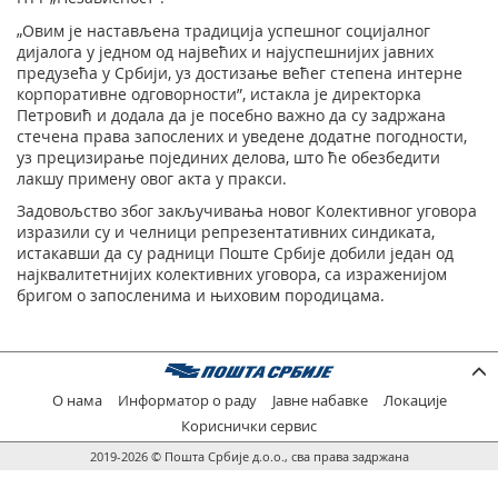
„Овим је настављена традиција успешног социјалног
дијалога у једном од највећих и најуспешнијих јавних
предузећа у Србији, уз достизање већег степена интерне
корпоративне одговорности”, истакла је директорка
Петровић и додала да је посебно важно да су задржана
стечена права запослених и уведене додатне погодности,
уз прецизирање појединих делова, што ће обезбедити
лакшу примену овог акта у пракси.
Задовољство због закључивања новог Колективног уговора
изразили су и челници репрезентативних синдиката,
истакавши да су радници Поште Србије добили један од
најквалитетнијих колективних уговора, са израженијом
бригом о запосленима и њиховим породицама.
О нама
Информатор о раду
Јавне набавке
Локације
Кориснички сервис
2019-2026 © Пошта Србије д.о.о., сва права задржана