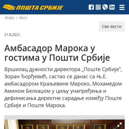
Пошта
Србије
Инфо
/
Вест
Све вести
д.о.о.
21.9.2021.
Амбасадор Марока у
гостима у Пошти Србије
Вршилац дужности директора „Поште Србије”,
Зоран Ђорђевић, састао се данас са Њ.Е.
амбасадором Краљевине Мароко, Мохамедом
Амином Белхаџом у циљу унапређења и
дефинисања директне сарадње између Поште
Србије и Поште Марока.