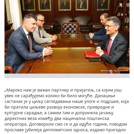
„Мароко нам је важан партнер и пријатељ, са којим још
увек не сарађујемо колико би било могуће. Данашњи
састанак је у циљу сагледавања наше улоге и подршке, која
би пратила циљеве развоја економске, привредне и
културне сарадње, а самим тим и допринела јачању
директних веза између два нацинална поштанска
оператoра. Договорили смо се и да идуће године, поводом
прославе јубилеја дипломатских односа, издамо пригодно