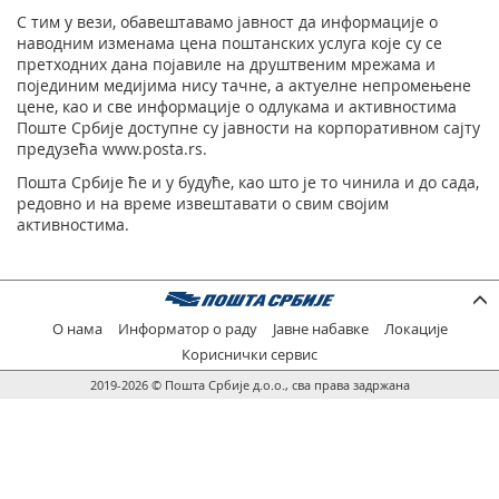
С тим у вези, обавештавамо јавност да информације о
наводним изменама цена поштанских услуга које су се
претходних дана појавиле на друштвеним мрежама и
појединим медијима нису тачне, а актуелне непромењене
цене, као и све информације о одлукама и активностима
Поште Србије доступне су јавности на корпоративном сајту
предузећа www.posta.rs.
Пошта Србије ће и у будуће, као што је то чинила и до сада,
редовно и на време извештавати о свим својим
активностима.
О нама
Информатор о раду
Јавне набавке
Локације
Кориснички сервис
2019-2026 © Пошта Србије д.о.о., сва права задржана