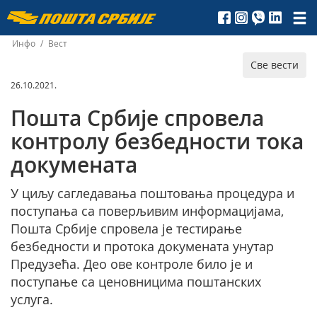
Пошта
Србије
Инфо
/
Вест
Све вести
д.о.о.
26.10.2021.
Пошта Србије спровела
контролу безбедности тока
докуменaта
У циљу сагледавања поштовања процедура и
поступања са поверљивим информацијама,
Пошта Србије спровела је тестирање
безбедности и протока докумената унутар
Предузећа. Део ове контроле било је и
поступање са ценовницима поштанских
услуга.