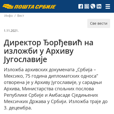
Пошта
Србије
Инфо
/
Вест
Све вести
д.о.о.
1.11.2021.
Директор Ђорђевић на
изложби у Архиву
Југославије
Изложба архивских докумената „Србија –
Мексико, 75 година дипломатских односа”
отворена je у Архиву Југославије, у сарадњи
Архива, Министарства спољних послова
Републике Србије и Амбасаде Сједињених
Мексичких Држава у Србији. Изложба траје до
3. децембра.