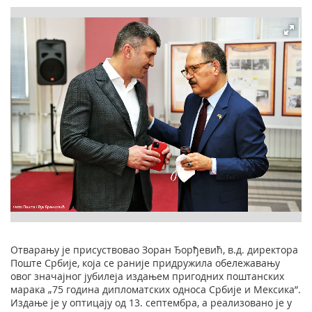
Отварању је присуствовао Зоран Ђорђевић, в.д. директора
Поште Србије, која се раније придружила обележавању
овог значајног јубилеја издањем пригодних поштанских
марака „75 година дипломатских односа Србије и Мексика”.
Издање је у оптицају од 13. септембра, а реализовано је у