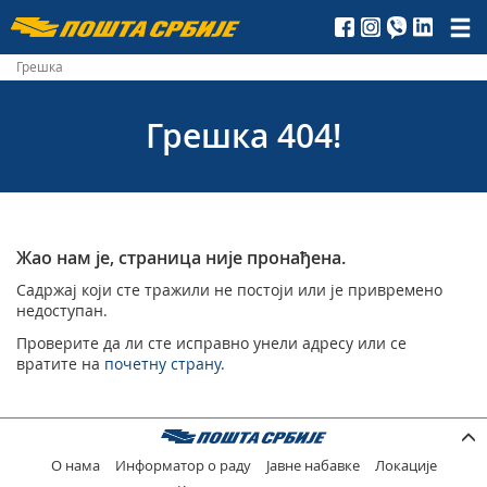
Пошта
Србије
Грешка
д.о.о.
Грешка 404!
Жао нам је, страница није пронађена.
Садржај који сте тражили не постоји или је привремено
недоступан.
Проверите да ли сте исправно унели адресу или се
вратите на
почетну страну
.
О нама
Информатор о раду
Јавне набавке
Локације