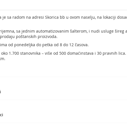
a je sa radom na adresi Skorica bb u ovom naselju, na lokaciji dos
rijemna, sa jednim automatizovanim šalterom, i nudi usluge šireg a
i prodaju poštanskih proizvoda.
ma od ponedeljka do petka od 8 do 12 časova.
a oko 1.700 stanovnika – više od 500 domaćinstava i 30 pravnih lica
km.
i
ci