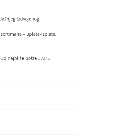
adašnjeg izdvojenog
sortimana – uplate-isplate,
. Od najbliže pošte 37213