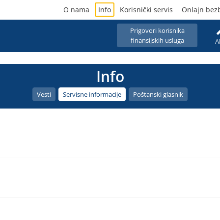
O nama
Info
Korisnički servis
Onlajn bez
Prigovori korisnika
finansijskih usluga
A
Info
Vesti
Servisne informacije
Poštanski glasnik