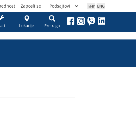
bednost
Zaposli se
Podsajtovi
ЋИР
ENG
lati
Lokacije
Pretraga