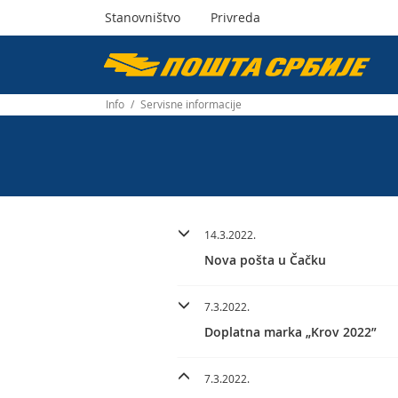
Stanovništvo
Privreda
Пошта
Србије
Info
/
Servisne informacije
д.о.о.
14.3.2022.
Nova pošta u Čačku
7.3.2022.
Doplatna marka „Krov 2022”
7.3.2022.