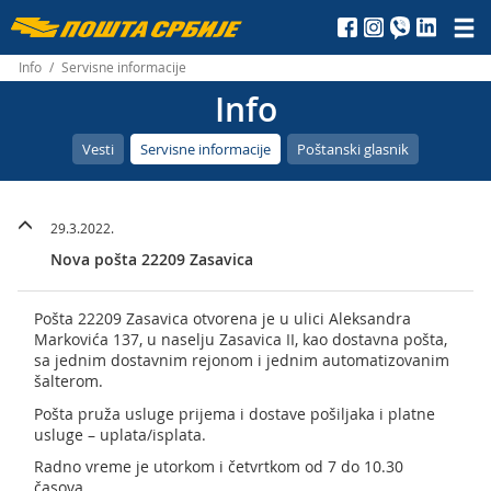
Пошта
Србије
Info
/
Servisne informacije
Info
д.о.о.
Vesti
Servisne informacije
Poštanski glasnik
29.3.2022.
Nova pošta 22209 Zasavica
Pošta 22209 Zasavica otvorena je u ulici Aleksandra
Markovića 137, u naselju Zasavica II, kao dostavna pošta,
sa jednim dostavnim rejonom i jednim automatizovanim
šalterom.
Pošta pruža usluge prijema i dostave pošiljaka i platne
usluge – uplata/isplata.
Radno vreme je utorkom i četvrtkom od 7 do 10.30
časova.