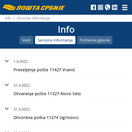
Пошта
Србије
Info
/
Servisne informacije
Info
д.о.о.
Vesti
Servisne informacije
Poštanski glasnik
1.4.2022.
Preseljenje pošte 11427 Vranić
31.3.2022.
Otvaranje pošte 11327 Novo Selo
31.3.2022.
Otvorena pošta 11274 Ugrinovci