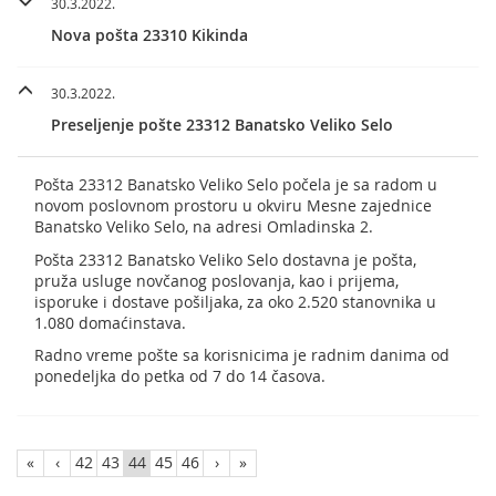
30.3.2022.
Nova pošta 23310 Kikinda
30.3.2022.
Preseljenje pošte 23312 Banatsko Veliko Selo
Pošta 23312 Banatsko Veliko Selo počela je sa radom u
novom poslovnom prostoru u okviru Mesne zajednice
Banatsko Veliko Selo, na adresi Omladinska 2.
Pošta 23312 Banatsko Veliko Selo dostavna je pošta,
pruža usluge novčanog poslovanja, kao i prijema,
isporuke i dostave pošiljaka, za oko 2.520 stanovnika u
1.080 domaćinstava.
Radno vreme pošte sa korisnicima je radnim danima od
ponedeljka do petka od 7 do 14 časova.
«
‹
42
43
44
45
46
›
»