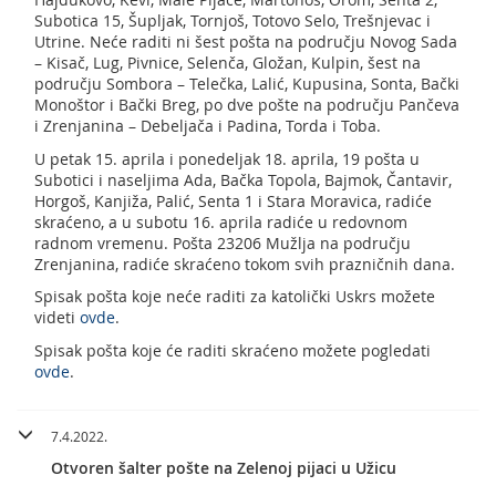
Subotica 15, Šupljak, Tornjoš, Totovo Selo, Trešnjevac i
Utrine. Neće raditi ni šest pošta na području Novog Sada
– Kisač, Lug, Pivnice, Selenča, Gložan, Kulpin, šest na
području Sombora – Telečka, Lalić, Kupusina, Sonta, Bački
Monoštor i Bački Breg, po dve pošte na području Pančeva
i Zrenjanina – Debeljača i Padina, Torda i Toba.
U petak 15. aprila i ponedeljak 18. aprila, 19 pošta u
Subotici i naseljima Ada, Bačka Topola, Bajmok, Čantavir,
Horgoš, Kanjiža, Palić, Senta 1 i Stara Moravica, radiće
skraćeno, a u subotu 16. aprila radiće u redovnom
radnom vremenu. Pošta 23206 Mužlja na području
Zrenjanina, radiće skraćeno tokom svih prazničnih dana.
Spisak pošta koje neće raditi za katolički Uskrs možete
videti
ovde
.
Spisak pošta koje će raditi skraćeno možete pogledati
ovde
.
7.4.2022.
Otvoren šalter pošte na Zelenoj pijaci u Užicu