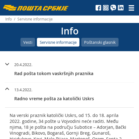
Пошта
Србије
Info
/
Servisne informacije
Info
д.о.о.
Vesti
Servisne informacije
Poštanski glasnik
20.4.2022.
Rad pošta tokom vaskršnjih praznika
13.4.2022.
Radno vreme pošta za katolički Uskrs
Na verski praznik katolički Uskrs, od 15. do 18. aprila
2022. godine, 34 pošte u Vojvodini neće raditi. Među
njima, 18 je pošta na području Subotice – Adorjan, Bački
Vinogradi, Bikovo, Bogaraš, Gornji Breg, Gunaroš,
Hajdukovo, Kevi, Male Pijace, Martonoš, Orom, Senta 2,