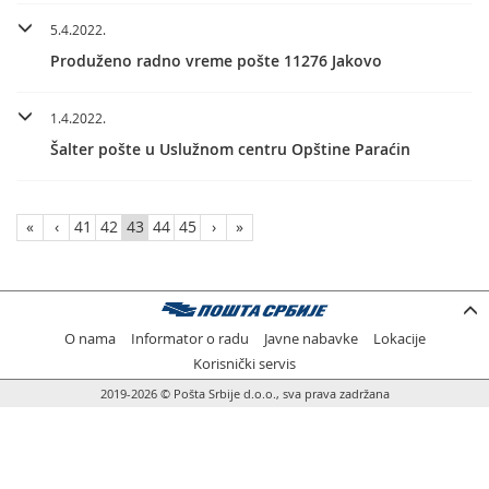
5.4.2022.
Produženo radno vreme pošte 11276 Jakovo
1.4.2022.
Šalter pošte u Uslužnom centru Opštine Paraćin
«
‹
41
42
43
44
45
›
»
O nama
Informator o radu
Javne nabavke
Lokacije
Korisnički servis
2019-2026 © Pošta Srbije d.o.o., sva prava zadržana