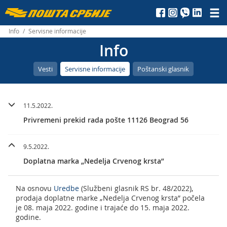
Пошта
Србије
Info
/
Servisne informacije
Info
д.о.о.
Vesti
Servisne informacije
Poštanski glasnik
11.5.2022.
Privremeni prekid rada pošte 11126 Beograd 56
9.5.2022.
Doplatna marka „Nedelja Crvenog krsta”
Na osnovu
Uredbe
(Službeni glasnik RS br. 48/2022),
prodaja doplatne marke „Nedelja Crvenog krsta” počela
je 08. maja 2022. godine i trajaće do 15. maja 2022.
godine.