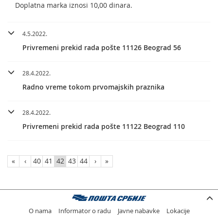
Doplatna marka iznosi 10,00 dinara.
4.5.2022.
Privremeni prekid rada pošte 11126 Beograd 56
28.4.2022.
Radno vreme tokom prvomajskih praznika
28.4.2022.
Privremeni prekid rada pošte 11122 Beograd 110
«
‹
40
41
42
43
44
›
»
O nama
Informator o radu
Javne nabavke
Lokacije