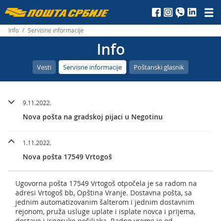
Пошта
Србије
Info
/
Servisne informacije
Info
д.о.о.
Vesti
Servisne informacije
Poštanski glasnik
9.11.2022.
Nova pošta na gradskoj pijaci u Negotinu
1.11.2022.
Nova pošta 17549 Vrtogoš
Ugovorna pošta 17549 Vrtogoš otpočela je sa radom na
adresi Vrtogoš bb, Opština Vranje. Dostavna pošta, sa
jednim automatizovanim šalterom i jednim dostavnim
rejonom, pruža usluge uplate i isplate novca i prijema,
dostave i isporuke pošiljaka. Radno vreme je od