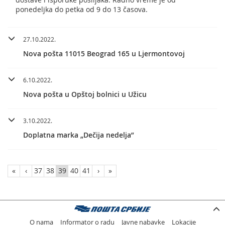
ponedeljka do petka od 9 do 13 časova.
27.10.2022.
Nova pošta 11015 Beograd 165 u Ljermontovoj
6.10.2022.
Nova pošta u Opštoj bolnici u Užicu
3.10.2022.
Doplatna marka „Dečija nedelja”
«
‹
37
38
39
40
41
›
»
O nama
Informator o radu
Javne nabavke
Lokacije