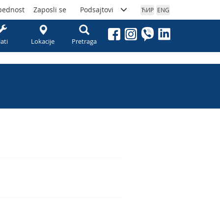
bednost
Zaposli se
Podsajtovi
ЋИР
ENG
lati
Lokacije
Pretraga