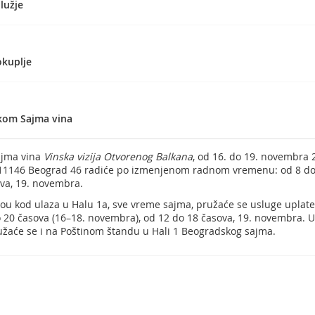
lužje
okuplje
kom Sajma vina
jma vina
Vinska vizija Otvorenog Balkana
, od 16. do 19. novembra 
11146 Beograd 46 radiće po izmenjenom radnom vremenu: od 8 do 
ova, 19. novembra.
u kod ulaza u Halu 1a, sve vreme sajma, pružaće se usluge uplate 
do 20 časova (16–18. novembra), od 12 do 18 časova, 19. novembra.
užaće se i na Poštinom štandu u Hali 1 Beogradskog sajma.