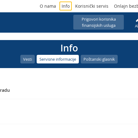
O nama
Info
Korisnički servis
Onlajn bez
Prigovori korisnika
finansijskih usluga
A
Info
Vesti
Servisne informacije
Poštanski glasnik
gradu