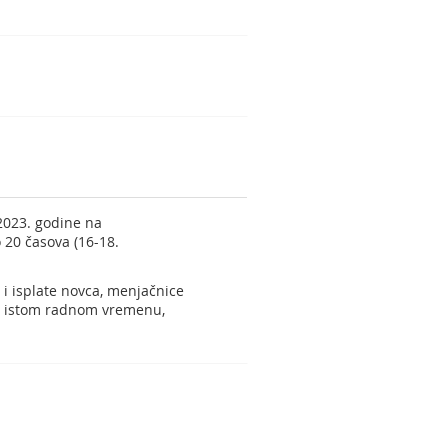
2023. godine na
20 časova (16-18.
i isplate novca, menjačnice
 U istom radnom vremenu,