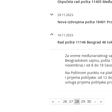
Otpočela rad pošta 11405 Među
29.11.2023.
Nova izdvojena pošta 18401 Pr
16.11.2023.
Rad pošte 11146 Beograd 46 to
Za vreme međunarodnog sa
Beogradskom sajmu, pošta 
novembra) i od 8 do 18 čas
Na Poštinom punktu na plato
i prijema pošiljaka: od 12 
usluga prijema pošiljaka pr
«
‹
26
27
28
29
30
›
»