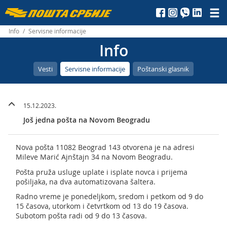
Пошта
Србије
Info
/
Servisne informacije
Info
д.о.о.
Vesti
Servisne informacije
Poštanski glasnik
15.12.2023.
Još jedna pošta na Novom Beogradu
Nova pošta 11082 Beograd 143 otvorena je na adresi
Mileve Marić Ajnštajn 34 na Novom Beogradu.
Pošta pruža usluge uplate i isplate novca i prijema
pošiljaka, na dva automatizovana šaltera.
Radno vreme je ponedeljkom, sredom i petkom od 9 do
15 časova, utorkom i četvrtkom od 13 do 19 časova.
Subotom pošta radi od 9 do 13 časova.