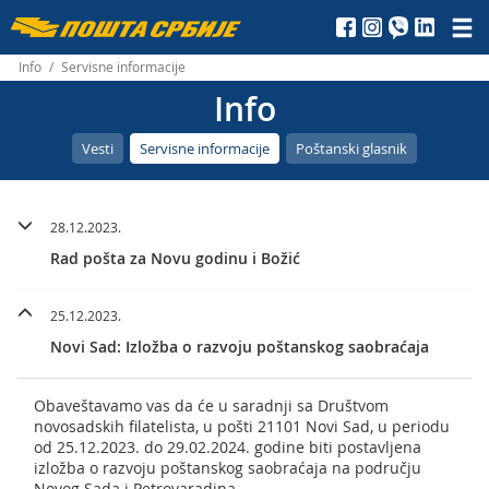
Пошта
Србије
Info
/
Servisne informacije
Info
д.о.о.
Vesti
Servisne informacije
Poštanski glasnik
28.12.2023.
Rad pošta za Novu godinu i Božić
25.12.2023.
Novi Sad: Izložba o razvoju poštanskog saobraćaja
Obaveštavamo vas da će u saradnji sa Društvom
novosadskih filatelista, u pošti 21101 Novi Sad, u periodu
od 25.12.2023. do 29.02.2024. godine biti postavljena
izložba o razvoju poštanskog saobraćaja na području
Novog Sada i Petrovaradina.