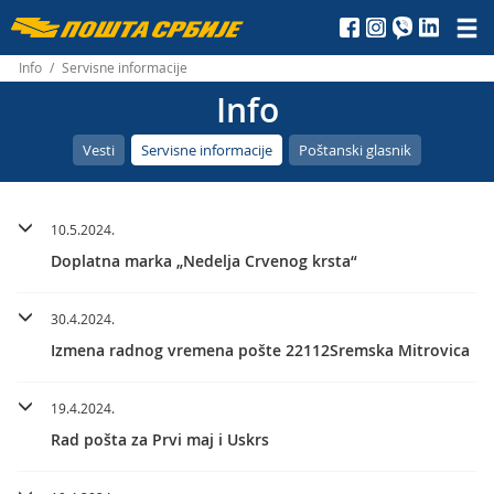
Пошта
Србије
Info
/
Servisne informacije
Info
д.о.о.
Vesti
Servisne informacije
Poštanski glasnik
10.5.2024.
Doplatna marka „Nedelja Crvenog krsta“
30.4.2024.
Izmena radnog vremena pošte 22112Sremska Mitrovica
19.4.2024.
Rad pošta za Prvi maj i Uskrs