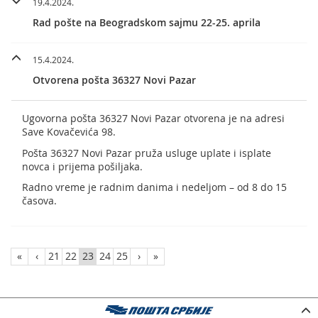
19.4.2024.
Rad pošte na Beogradskom sajmu 22-25. aprila
15.4.2024.
Otvorena pošta 36327 Novi Pazar
Ugovorna pošta 36327 Novi Pazar otvorena je na adresi
Save Kovačevića 98.
Pošta 36327 Novi Pazar pruža usluge uplate i isplate
novca i prijema pošiljaka.
Radno vreme je radnim danima i nedeljom – od 8 do 15
časova.
«
‹
21
22
23
24
25
›
»