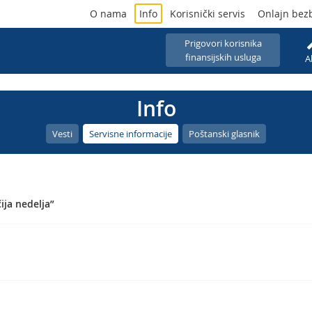
O nama
Info
Korisnički servis
Onlajn bez
Prigovori korisnika
finansijskih usluga
A
Info
Vesti
Servisne informacije
Poštanski glasnik
ja nedelja”