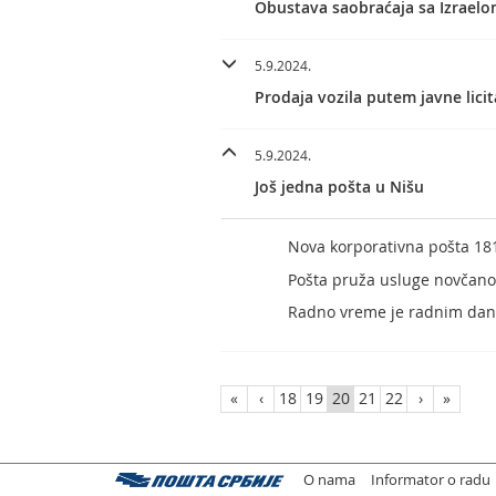
Obustava saobraćaja sa Izrael
5.9.2024.
Prodaja vozila putem javne licit
5.9.2024.
Još jedna pošta u Nišu
Nova korporativna pošta 181
Pošta pruža usluge novčanog
Radno vreme je radnim dani
«
‹
18
19
20
21
22
›
»
O nama
Informator o radu