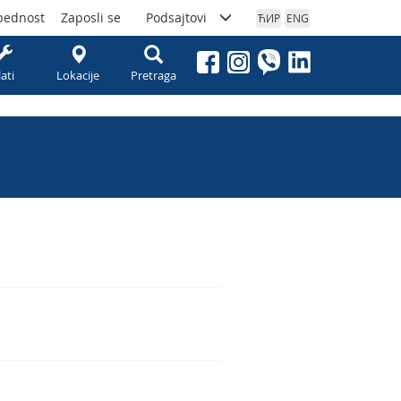
bednost
Zaposli se
Podsajtovi
ЋИР
ENG
lati
Lokacije
Pretraga