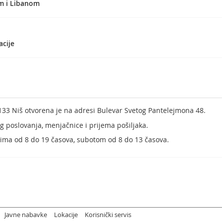
om i Libanom
acije
33 Niš otvorena je na adresi Bulevar Svetog Pantelejmona 48.
 poslovanja, menjačnice i prijema pošiljaka.
ma od 8 do 19 časova, subotom od 8 do 13 časova.
Javne nabavke
Lokacije
Korisnički servis