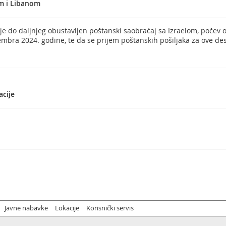
om i Libanom
e do daljnjeg obustavljen poštanski saobraćaj sa Izraelom, počev 
mbra 2024. godine, te da se prijem poštanskih pošiljaka za ove de
acije
Javne nabavke
Lokacije
Korisnički servis