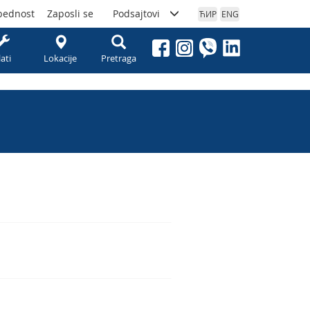
bednost
Zaposli se
Podsajtovi
ЋИР
ENG
lati
Lokacije
Pretraga