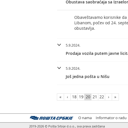
Obustava saobraćaja sa Izrael
Obaveštavamo korisnike da j
Libanom, počev od 24. septe
obustavlja.
5.9.2024.
Prodaja vozila putem javne licit
5.9.2024.
Još jedna pošta u Nišu
«
‹
18
19
20
21
22
›
»
O nama
Informator o radu
2019-2026 © Pošta Srbije d.o.o., sva prava zadržana