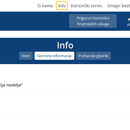
O nama
Info
Korisnički servis
Onlajn bez
Prigovori korisnika
finansijskih usluga
A
Info
Vesti
Servisne informacije
Poštanski glasnik
ja nedelja”