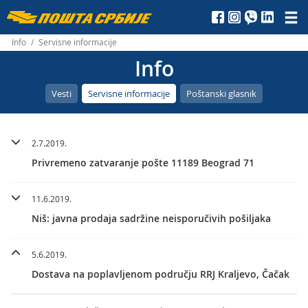
Пошта
Србије
Info
/
Servisne informacije
Info
д.о.о.
Vesti
Servisne informacije
Poštanski glasnik
2.7.2019.
Privremeno zatvaranje pošte 11189 Beograd 71
11.6.2019.
Niš: javna prodaja sadržine neisporučivih pošiljaka
5.6.2019.
Dostava na poplavljenom području RRJ Kraljevo, Čačak