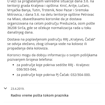
U vezi sa proglašenjem vanredne situacije dana 3.6. na
teritoriji grada Kraljeva i opština: Knić, Arilje, Lučani,
Vrnjačka Banja, Tutin, Trstenik, Novi Pazar i Sremska
Mitrovica, i dana 5.6. na delu teritorije opštine Petrovac
na Mlavi, obaveštavamo korisnike da je dostava
organizovana na celom području Preduzeća, osim pošte
36208 Sirča, gde se očekuje normalizacija rada u toku
današnjeg dana.
Dostava na poplavljenom području RRJ „Kraljevo, Čačak”
se odvija otežano, zbog izlivanja vode na kolovoz ili
propadanja dela kolovoza.
Korisnici mogu da dobiju informaciju o svojim pošiljkama
pozivanjem brojeva telefona:
za područje koje pokriva sedište RRJ - Kraljevo:
036/303-044,
za područje koje pokriva PJ Čačak: 032/304-000.
23.4.2019.
Radno vreme pošta tokom praznika