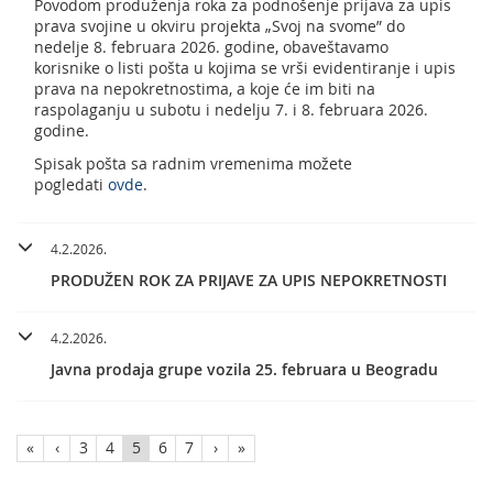
Povodom produženja roka za podnošenje prijava za upis
prava svojine u okviru projekta „Svoj na svome” do
nedelje 8. februara 2026. godine, obaveštavamo
korisnike o listi pošta u kojima se vrši evidentiranje i upis
prava na nepokretnostima, a koje će im biti na
raspolaganju u subotu i nedelju 7. i 8. februara 2026.
godine.
Spisak pošta sa radnim vremenima možete
pogledati
ovde
.
4.2.2026.
PRODUŽEN ROK ZA PRIJAVE ZA UPIS NEPOKRETNOSTI
4.2.2026.
Javna prodaja grupe vozila 25. februara u Beogradu
«
‹
3
4
5
6
7
›
»