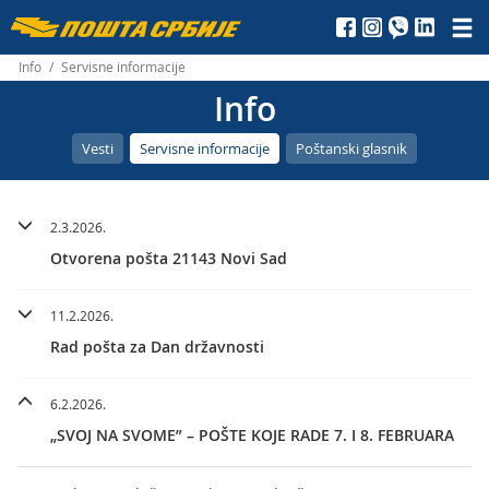
Пошта
Србије
Info
/
Servisne informacije
Info
д.о.о.
Vesti
Servisne informacije
Poštanski glasnik
2.3.2026.
Otvorena pošta 21143 Novi Sad
11.2.2026.
Rad pošta za Dan državnosti
6.2.2026.
„SVOJ NA SVOME” – POŠTE KOJE RADE 7. I 8. FEBRUARA