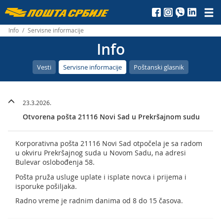
Пошта
Србије
Info
/
Servisne informacije
Info
д.о.о.
Vesti
Servisne informacije
Poštanski glasnik
23.3.2026.
Otvorena pošta 21116 Novi Sad u Prekršajnom sudu
Korporativna pošta 21116 Novi Sad otpočela je sa radom
u okviru Prekršajnog suda u Novom Sadu, na adresi
Bulevar oslobođenja 58.
Pošta pruža usluge uplate i isplate novca i prijema i
isporuke pošiljaka.
Radno vreme je radnim danima od 8 do 15 časova.