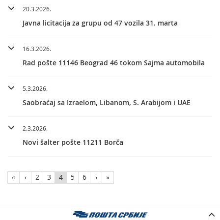
20.3.2026.
Javna licitacija za grupu od 47 vozila 31. marta
16.3.2026.
Rad pošte 11146 Beograd 46 tokom Sajma automobila
5.3.2026.
Saobraćaj sa Izraelom, Libanom, S. Arabijom i UAE
2.3.2026.
Novi šalter pošte 11211 Borča
«
‹
2
3
4
5
6
›
»