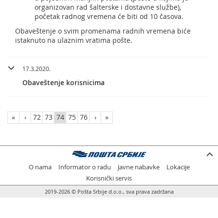
organizovan rad šalterske i dostavne službe),
početak radnog vremena će biti od 10 časova.
Obaveštenje o svim promenama radnih vremena biće
istaknuto na ulaznim vratima pošte.
17.3.2020.
Obaveštenje korisnicima
«
‹
72
73
74
75
76
›
»
O nama
Informator o radu
Javne nabavke
Lokacije
Korisnički servis
2019-2026 © Pošta Srbije d.o.o., sva prava zadržana