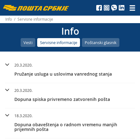
Пошта
Србије
Info
/
Servisne informacije
Info
д.о.о.
Vesti
Servisne informacije
Poštanski glasnik
20.3.2020.
Pružanje usluga u uslovima vanrednog stanja
20.3.2020.
Dopuna spiska privremeno zatvorenih pošta
18.3.2020.
Dopuna obaveštenja o radnom vremenu manjih
prijemnih pošta