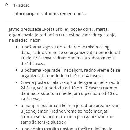
17.3.2020.
Informacija o radnom vremenu pošta
Javno preduzeće „Pošta Srbije”, počev od 17. marta,
organizovala je rad pošta u uslovima vanrednog stanja,
na sledeći način:
u poštama koje su do sada radile tokom celog
dana, radno vreme će se organizovati u periodu od
10 do 17 časova radnim danima, a subotom od 10
do 14 časova;
u poštama koje rade i nedeljom, radno vreme će se
organizovati u periodu od 10 do 14 časova;
Glavna pošta u Takovskoj 2 u Beogradu, neće raditi
24 časa, već u periodu od 10 do 17 časova radnim
danima, a subotom i nedeljom u periodu od 10 do
14 časova;
u manjim poštama u kojima je rad bio organizovan
u jednoj smeni, radno vreme se neće menjati
(odnosi se na pošte u kojima je organizovan rad
samo šalterske službe);
u pojednim manjim poštama (pošte u kojima je