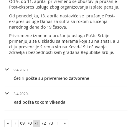
Od 9. do 11. aprila privremeno se obustavlja pružanje
Post-ekspres usluge zbog organizovanja isplate penzija.
Od ponedeljka, 13. aprila nastaviće se pružanje Post-
ekspres usluge Danas za sutra sa rokom uručenja
narednog dana do 19 časova.
Privremene izmene u pružanju usluga Pošte Srbije
primenjuju se u skladu sa merama koje su na snazi, a u
cilju prevencije širenja virusa Kovid-19 i očuvanja
zdravlja i bezbednosti svih građana Republike Srbije.
9.4.2020.
Četiri pošte su privremeno zatvorene
3.4.2020.
Rad pošta tokom vikenda
«
‹
69
70
71
72
73
›
»