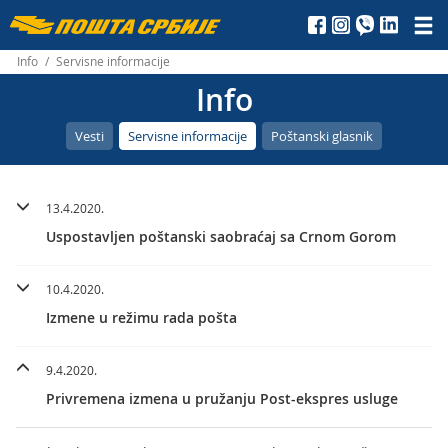
Пошта
Србије
Info
/
Servisne informacije
Info
д.о.о.
Vesti
Servisne informacije
Poštanski glasnik
13.4.2020.
Uspostavljen poštanski saobraćaj sa Crnom Gorom
10.4.2020.
Izmene u režimu rada pošta
9.4.2020.
Privremena izmena u pružanju Post-ekspres usluge