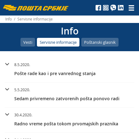
Пошта
Србије
Info
/
Servisne informacije
Info
д.о.о.
Vesti
Servisne informacije
Poštanski glasnik
8.5.2020.
Pošte rade kao i pre vanrednog stanja
5.5.2020.
Sedam privremeno zatvorenih pošta ponovo radi
30.4.2020.
Radno vreme pošta tokom prvomajskih praznika