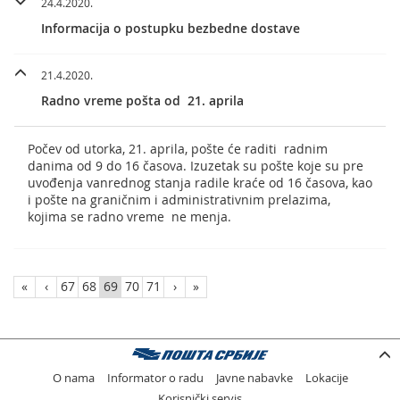
24.4.2020.
Informacija o postupku bezbedne dostave
21.4.2020.
Radno vreme pošta od 21. aprila
Počev od utorka, 21. aprila, pošte će raditi radnim
danima od 9 do 16 časova. Izuzetak su pošte koje su pre
uvođenja vanrednog stanja radile kraće od 16 časova, kao
i pošte na graničnim i administrativnim prelazima,
kojima se radno vreme ne menja.
«
‹
67
68
69
70
71
›
»
O nama
Informator o radu
Javne nabavke
Lokacije
Korisnički servis