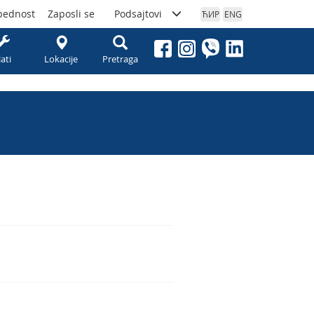
bednost
Zaposli se
Podsajtovi
ЋИР
ENG
lati
Lokacije
Pretraga