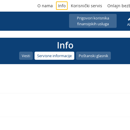
O nama
Info
Korisnički servis
Onlajn bez
Prigovori korisnika
finansijskih usluga
A
Info
Vesti
Servisne informacije
Poštanski glasnik