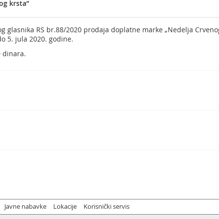
og krsta”
g glasnika RS br.88/2020 prodaja doplatne marke „Nedelja Crvenog 
do 5. jula 2020. godine.
 dinara.
Javne nabavke
Lokacije
Korisnički servis