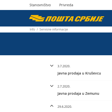
Stanovništvo
Privreda
Пошта
Србије
Info
/
Servisne informacije
д.о.о.
3.7.2020.
Javna prodaja u Kruševcu
2.7.2020.
Javna prodaja u Zemunu
29.6.2020.