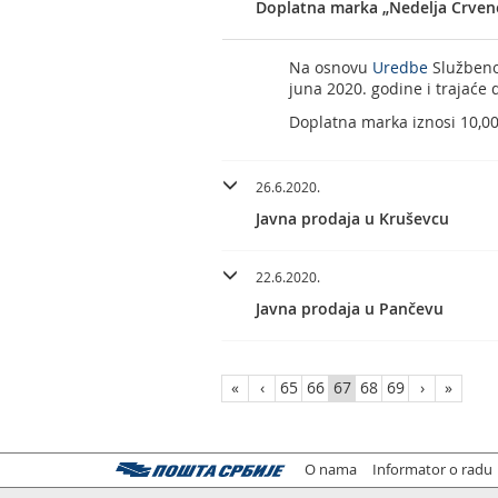
Doplatna marka „Nedelja Crven
Na osnovu
Uredbe
Službeno
juna 2020. godine i trajaće 
Doplatna marka iznosi 10,00
26.6.2020.
Javna prodaja u Kruševcu
22.6.2020.
Javna prodaja u Pančevu
«
‹
65
66
67
68
69
›
»
O nama
Informator o radu