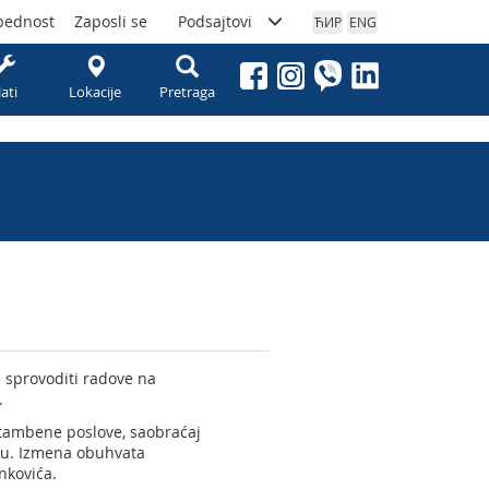
bednost
Zaposli se
Podsajtovi
ЋИР
ENG
lati
Lokacije
Pretraga
 sprovoditi radove na
.
stambene poslove, saobraćaj
aru. Izmena obuhvata
nkovića.