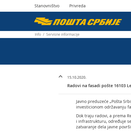
Stanovništvo
Privreda
Пошта
Србије
Info
/
Servisne informacije
д.о.о.
15.10.2020.
Radovi na fasadi pošte 16103 L
Javno preduzeće „Pošta Srbi
investicionom održavanju fa
Dok traju radovi, a prema 
i infrastrukturu, određuje 
zatvaranje dela javne površi