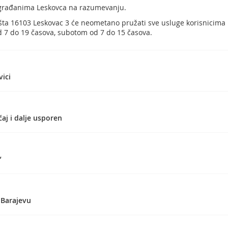
 građanima Leskovca na razumevanju.
šta 16103 Leskovac 3 će neometano pružati sve usluge korisnicim
7 do 19 časova, subotom od 7 do 15 časova.
vici
j i dalje usporen
”
 Barajevu