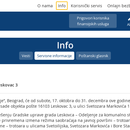
O nama
Info
Korisnički servis
Onlajn bez
Prigovori korisnika
finansijskih usluga
A
Info
Vesti
Servisne informacije
Poštanski glasnik
eskovac 3
je”, Beograd, će od subote, 17. oktobra do 31. decembra ove godine
sade objekta pošte 16103 Leskovac 3, u ulici Svetozara Markovića 1
Rešenju Gradske uprave grada Leskovca – Odeljenje za komunalno 
se privremena izmena režima saobraćaja na javnoj površini – troto
ne – trotoara u ulicama Svetoilijska, Svetozara Markovića i Bore Sta