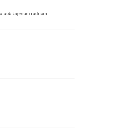
a u uobičajenom radnom