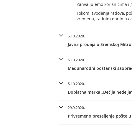
Zahvaljujemo korisnicima i
Tokom izvođenja radova, po
vremenu, radnim danima od 
5.10.2020.
Javna prodaja u Sremskoj Mitro
5.10.2020.
Međunarodni poštanski saobraća
5.10.2020.
Doplatna marka „Dečija nedelja
29.9.2020.
Privremeno preseljenje pošte u